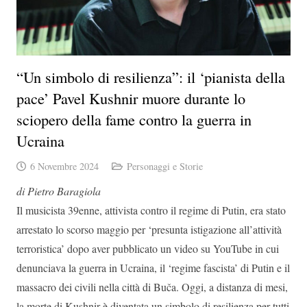
“Un simbolo di resilienza”: il ‘pianista della
pace’ Pavel Kushnir muore durante lo
sciopero della fame contro la guerra in
Ucraina
6 Novembre 2024
Personaggi e Storie
di Pietro Baragiola
Il musicista 39enne, attivista contro il regime di Putin, era stato
arrestato lo scorso maggio per ‘presunta istigazione all’attività
terroristica’ dopo aver pubblicato un video su YouTube in cui
denunciava la guerra in Ucraina, il ‘regime fascista’ di Putin e il
massacro dei civili nella città di Buča. Oggi, a distanza di mesi,
la morte di Kushnir è diventata un simbolo di resilienza per tutti