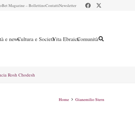
io
Bet Magazine – Bollettino
Contatti
Newsletter
ità e news
Cultura e Società
Vita Ebraica
Comunità
ncia Rosh Chodesh
Home
Gianemilio Stern