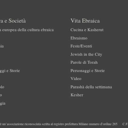
a e Società
Vita Ebraica
a europea della cultura ebraica
Cucina e Kasherut
Ebraismo
ia
Feste/Eventi
Jewish in the City
Parole di Torah
ggi e Storie
Personaggi e Storie
Video
olo
Parashà della settimana
no
Kesher
gia
 un’associazione riconosciuta scritta al registro prefettura Milano numero d’ordine 285
C.F