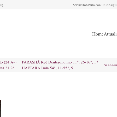
N)
Servizi
Job
Parla con il Consigl
Home
Attual
to (24 Av)
PARASHÀ Reè Deuteronomio 11°, 26-16°, 17
Si annu
ita 21.26
HAFTARÀ Isaia 54°, 11-55°, 5