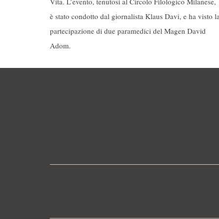
Vita. L’evento, tenutosi al Circolo Filologico Milanese,
è stato condotto dal giornalista Klaus Davi, e ha visto l
partecipazione di due paramedici del Magen David
Adom.