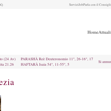
N)
Servizi
Job
Parla con il Consigl
Home
Attual
to (24 Av)
PARASHÀ Reè Deuteronomio 11°, 26-16°, 17
Si annu
ita 21.26
HAFTARÀ Isaia 54°, 11-55°, 5
ezia