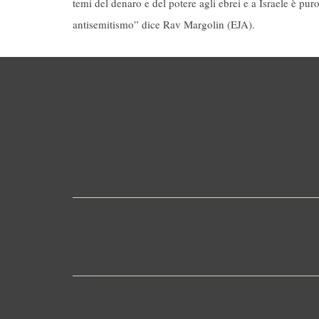
temi del denaro e del potere agli ebrei e a Israele è pur
antisemitismo” dice Rav Margolin (EJA).