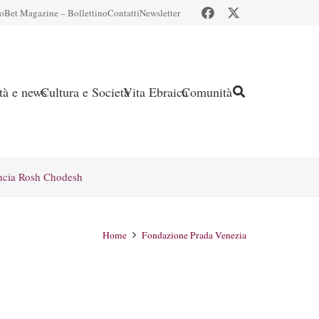
io
Bet Magazine – Bollettino
Contatti
Newsletter
ità e news
Cultura e Società
Vita Ebraica
Comunità
ncia Rosh Chodesh
Home
Fondazione Prada Venezia