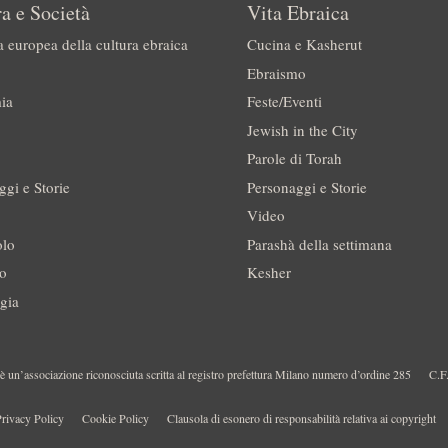
a e Società
Vita Ebraica
a europea della cultura ebraica
Cucina e Kasherut
Ebraismo
ia
Feste/Eventi
Jewish in the City
Parole di Torah
ggi e Storie
Personaggi e Storie
Video
olo
Parashà della settimana
no
Kesher
gia
 un’associazione riconosciuta scritta al registro prefettura Milano numero d’ordine 285
C.F
rivacy Policy
Cookie Policy
Clausola di esonero di responsabilità relativa ai copyright