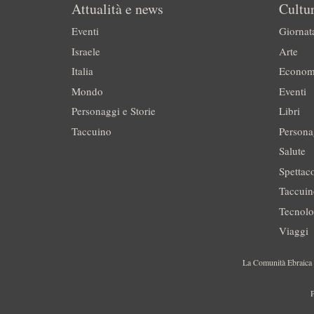
Attualità e news
Cultur
Eventi
Giornat
Israele
Arte
Italia
Econom
Mondo
Eventi
Personaggi e Storie
Libri
Taccuino
Persona
Salute
Spettac
Taccui
Tecnolo
Viaggi
La Comunità Ebraica è
P