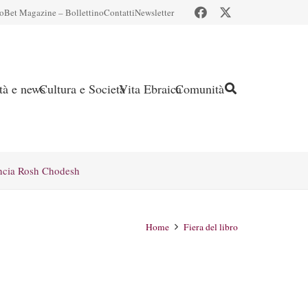
io
Bet Magazine – Bollettino
Contatti
Newsletter
ità e news
Cultura e Società
Vita Ebraica
Comunità
ncia Rosh Chodesh
Home
Fiera del libro