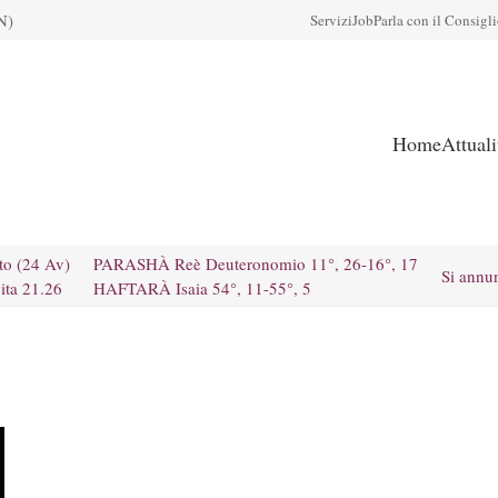
N)
Servizi
Job
Parla con il Consigl
Home
Attual
to (24 Av)
PARASHÀ Reè Deuteronomio 11°, 26-16°, 17
Si annu
ita 21.26
HAFTARÀ Isaia 54°, 11-55°, 5