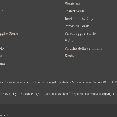
Ebraismo
ia
Feste/Eventi
Jewish in the City
Parole di Torah
ggi e Storie
Personaggi e Storie
Video
olo
Parashà della settimana
no
Kesher
gia
 un’associazione riconosciuta scritta al registro prefettura Milano numero d’ordine 285
C.F
rivacy Policy
Cookie Policy
Clausola di esonero di responsabilità relativa ai copyright
servati.