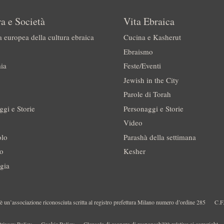
a e Società
Vita Ebraica
a europea della cultura ebraica
Cucina e Kasherut
Ebraismo
ia
Feste/Eventi
Jewish in the City
Parole di Torah
ggi e Storie
Personaggi e Storie
Video
olo
Parashà della settimana
no
Kesher
gia
 un’associazione riconosciuta scritta al registro prefettura Milano numero d’ordine 285
C.F