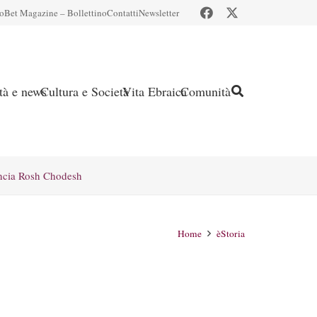
io
Bet Magazine – Bollettino
Contatti
Newsletter
ità e news
Cultura e Società
Vita Ebraica
Comunità
ncia Rosh Chodesh
Home
èStoria