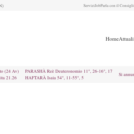
N)
Servizi
Job
Parla con il Consigl
Home
Attual
to (24 Av)
PARASHÀ Reè Deuteronomio 11°, 26-16°, 17
Si annu
ita 21.26
HAFTARÀ Isaia 54°, 11-55°, 5