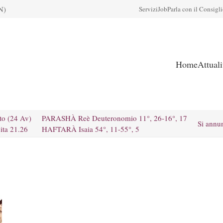
N)
Servizi
Job
Parla con il Consigl
Home
Attual
to (24 Av)
PARASHÀ Reè Deuteronomio 11°, 26-16°, 17
Si annu
ita 21.26
HAFTARÀ Isaia 54°, 11-55°, 5