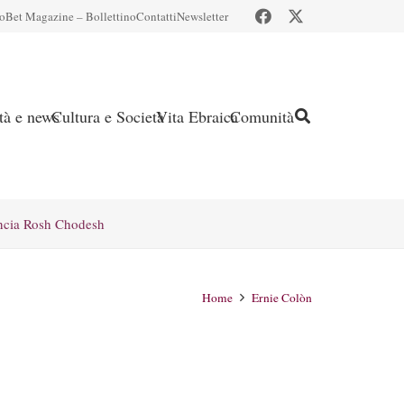
io
Bet Magazine – Bollettino
Contatti
Newsletter
ità e news
Cultura e Società
Vita Ebraica
Comunità
ncia Rosh Chodesh
Home
Ernie Colòn