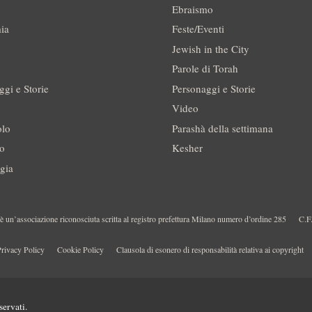
Ebraismo
ia
Feste/Eventi
Jewish in the City
Parole di Torah
ggi e Storie
Personaggi e Storie
Video
olo
Parashà della settimana
no
Kesher
gia
 un’associazione riconosciuta scritta al registro prefettura Milano numero d’ordine 285
C.F
rivacy Policy
Cookie Policy
Clausola di esonero di responsabilità relativa ai copyright
servati.