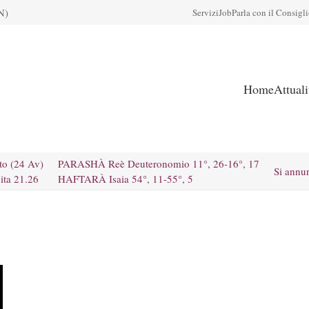
N)
Servizi
Job
Parla con il Consigl
Home
Attual
to (24 Av)
PARASHÀ Reè Deuteronomio 11°, 26-16°, 17
Si annu
ita 21.26
HAFTARÀ Isaia 54°, 11-55°, 5