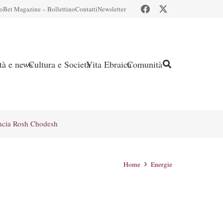
io
Bet Magazine – Bollettino
Contatti
Newsletter
ità e news
Cultura e Società
Vita Ebraica
Comunità
ncia Rosh Chodesh
Home
Energie