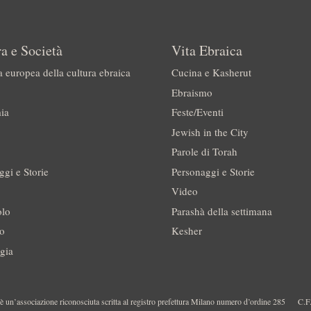
a e Società
Vita Ebraica
a europea della cultura ebraica
Cucina e Kasherut
Ebraismo
ia
Feste/Eventi
Jewish in the City
Parole di Torah
ggi e Storie
Personaggi e Storie
Video
olo
Parashà della settimana
no
Kesher
gia
 un’associazione riconosciuta scritta al registro prefettura Milano numero d’ordine 285
C.F