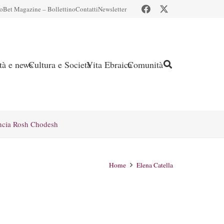
io
Bet Magazine – Bollettino
Contatti
Newsletter
ità e news
Cultura e Società
Vita Ebraica
Comunità
ncia Rosh Chodesh
Home
Elena Catella