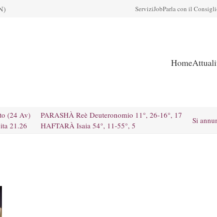
N)
Servizi
Job
Parla con il Consigl
Home
Attual
to (24 Av)
PARASHÀ Reè Deuteronomio 11°, 26-16°, 17
Si annu
ita 21.26
HAFTARÀ Isaia 54°, 11-55°, 5