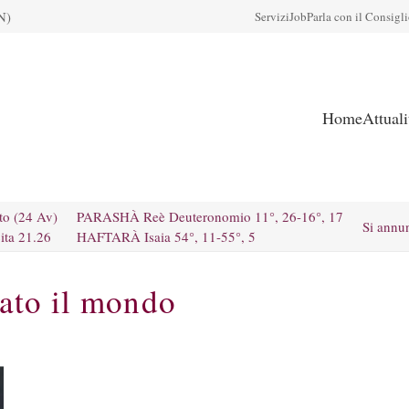
N)
Servizi
Job
Parla con il Consigl
Home
Attual
to (24 Av)
PARASHÀ Reè Deuteronomio 11°, 26-16°, 17
Si annu
ita 21.26
HAFTARÀ Isaia 54°, 11-55°, 5
ato il mondo