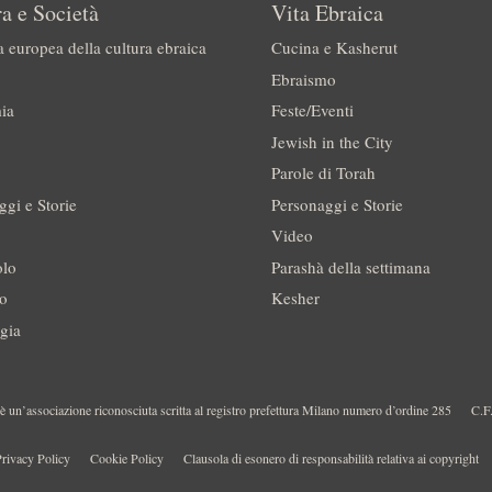
a e Società
Vita Ebraica
a europea della cultura ebraica
Cucina e Kasherut
Ebraismo
ia
Feste/Eventi
Jewish in the City
Parole di Torah
ggi e Storie
Personaggi e Storie
Video
olo
Parashà della settimana
no
Kesher
gia
 un’associazione riconosciuta scritta al registro prefettura Milano numero d’ordine 285
C.F
rivacy Policy
Cookie Policy
Clausola di esonero di responsabilità relativa ai copyright