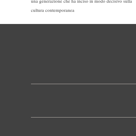
una generazione che ha inciso in modo decisivo sulla
cultura contemporanea