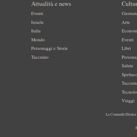
Attualità e news
Cultur
Eventi
Giornat
Israele
Arte
Italia
Econom
Mondo
Eventi
Personaggi e Storie
Libri
Taccuino
Persona
Salute
Spettac
Taccui
Tecnolo
Viaggi
La Comunità Ebraica è
P