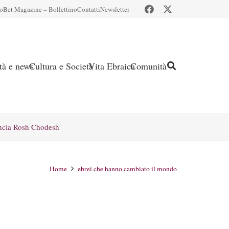
io
Bet Magazine – Bollettino
Contatti
Newsletter
ità e news
Cultura e Società
Vita Ebraica
Comunità
ncia Rosh Chodesh
Home
ebrei che hanno cambiato il mondo