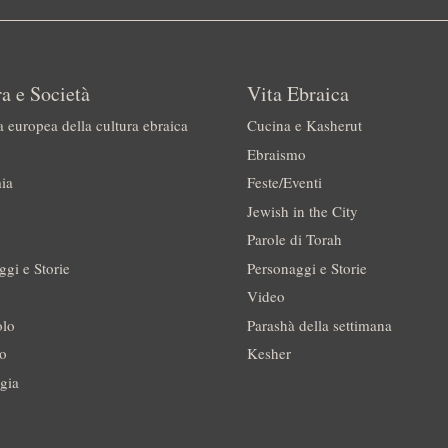
a e Società
Vita Ebraica
a europea della cultura ebraica
Cucina e Kasherut
Ebraismo
ia
Feste/Eventi
Jewish in the City
Parole di Torah
ggi e Storie
Personaggi e Storie
Video
olo
Parashà della settimana
no
Kesher
gia