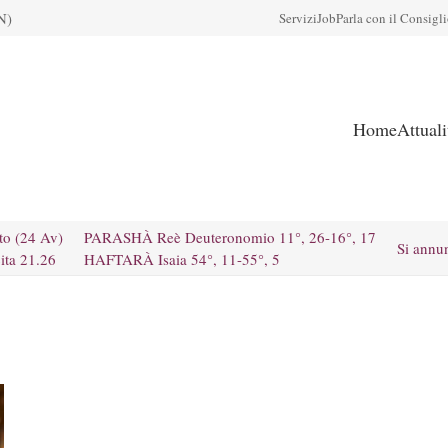
N)
Servizi
Job
Parla con il Consigl
Home
Attual
to (24 Av)
PARASHÀ Reè Deuteronomio 11°, 26-16°, 17
Si annu
ita 21.26
HAFTARÀ Isaia 54°, 11-55°, 5