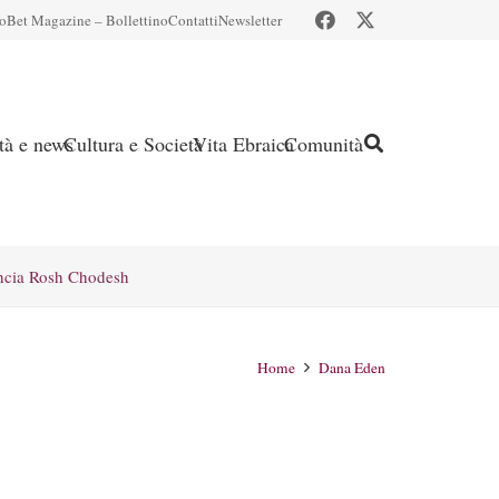
io
Bet Magazine – Bollettino
Contatti
Newsletter
ità e news
Cultura e Società
Vita Ebraica
Comunità
ncia Rosh Chodesh
Home
Dana Eden