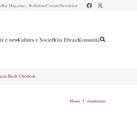
io
Bet Magazine – Bollettino
Contatti
Newsletter
ità e news
Cultura e Società
Vita Ebraica
Comunità
ncia Rosh Chodesh
Home
clandestino