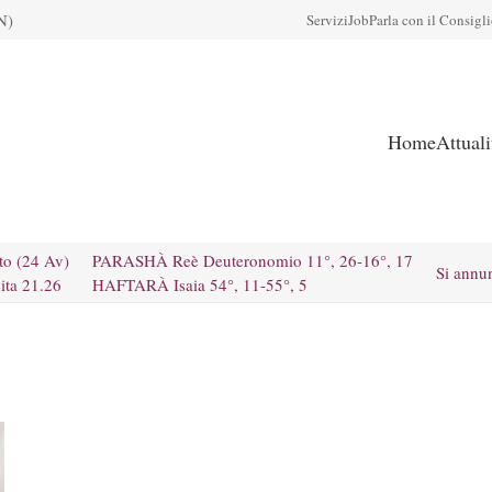
N)
Servizi
Job
Parla con il Consigl
Home
Attual
to (24 Av)
PARASHÀ Reè Deuteronomio 11°, 26-16°, 17
Si annu
ita 21.26
HAFTARÀ Isaia 54°, 11-55°, 5