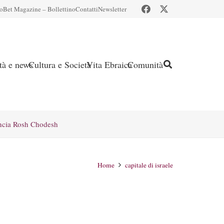
io
Bet Magazine – Bollettino
Contatti
Newsletter
ità e news
Cultura e Società
Vita Ebraica
Comunità
ncia Rosh Chodesh
Home
capitale di israele