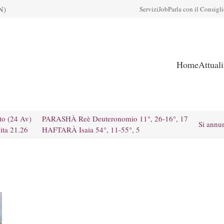
N)
Servizi
Job
Parla con il Consigl
Home
Attual
to (24 Av)
PARASHÀ Reè Deuteronomio 11°, 26-16°, 17
Si annu
ita 21.26
HAFTARÀ Isaia 54°, 11-55°, 5