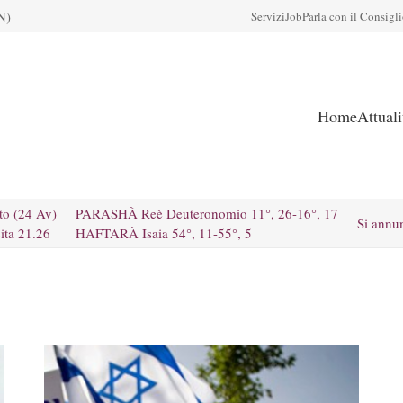
N)
Servizi
Job
Parla con il Consigl
Home
Attual
to (24 Av)
PARASHÀ Reè Deuteronomio 11°, 26-16°, 17
Si annu
ita 21.26
HAFTARÀ Isaia 54°, 11-55°, 5