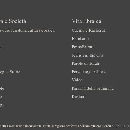
a e Società
Vita Ebraica
a europea della cultura ebraica
Cucina e Kasherut
Ebraismo
ia
Feste/Eventi
Jewish in the City
Parole di Torah
ggi e Storie
Personaggi e Storie
Video
olo
Parashà della settimana
no
Kesher
gia
 un’associazione riconosciuta scritta al registro prefettura Milano numero d’ordine 285
C.F