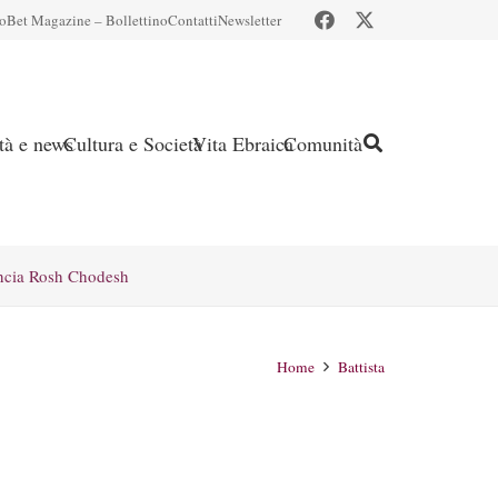
io
Bet Magazine – Bollettino
Contatti
Newsletter
ità e news
Cultura e Società
Vita Ebraica
Comunità
ncia Rosh Chodesh
Home
Battista