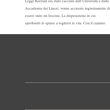
Leggi Razziali era stato cacciato dall’Università e dalla
Accademia dei Lincei, venne accusato ingiustamente di
essere stato un fascista. La disperazione in cui
sprofondò lo spinse a togliersi la vita. Con il cianuro.