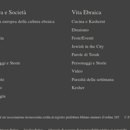
a e Società
Vita Ebraica
a europea della cultura ebraica
Cucina e Kasherut
Ebraismo
ia
Feste/Eventi
Jewish in the City
Parole di Torah
ggi e Storie
Personaggi e Storie
Video
olo
Parashà della settimana
no
Kesher
gia
 un’associazione riconosciuta scritta al registro prefettura Milano numero d’ordine 285
C.F
rivacy Policy
Cookie Policy
Clausola di esonero di responsabilità relativa ai copyright