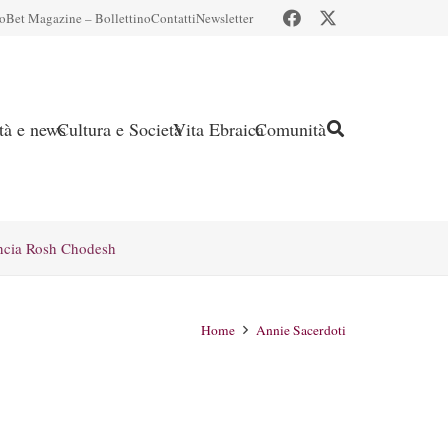
io
Bet Magazine – Bollettino
Contatti
Newsletter
ità e news
Cultura e Società
Vita Ebraica
Comunità
ncia Rosh Chodesh
Home
Annie Sacerdoti