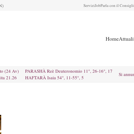
N)
Servizi
Job
Parla con il Consigl
Home
Attual
to (24 Av)
PARASHÀ Reè Deuteronomio 11°, 26-16°, 17
Si annu
ita 21.26
HAFTARÀ Isaia 54°, 11-55°, 5