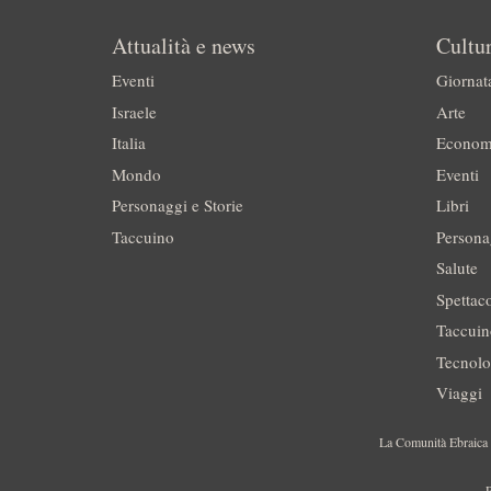
Attualità e news
Cultur
Eventi
Giornat
Israele
Arte
Italia
Econom
Mondo
Eventi
Personaggi e Storie
Libri
Taccuino
Persona
Salute
Spettac
Taccui
Tecnolo
Viaggi
La Comunità Ebraica è
P