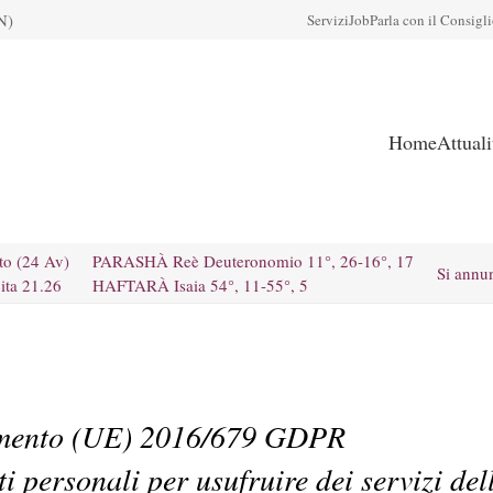
N)
Servizi
Job
Parla con il Consigl
Home
Attual
to (24 Av)
PARASHÀ Reè Deuteronomio 11°, 26-16°, 17
Si annu
ita 21.26
HAFTARÀ Isaia 54°, 11-55°, 5
mento (UE) 2016/679 GDPR
ti personali per usufruire dei servizi de