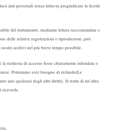
oi dati personali senza tuttavia pregiudicare la liceità
onsabile del trattamento, mediante lettera raccomandata o
one delle relative registrazioni o riproduzioni, può
 nostri archivi nel più breve tempo possibile.
se la richiesta di accesso fosse chiaramente infondata o
ostanze. Potremmo aver bisogno di richiederLe
e uno qualsiasi degli altri diritti). Si tratta di un’altra
 riceverle.
ria.