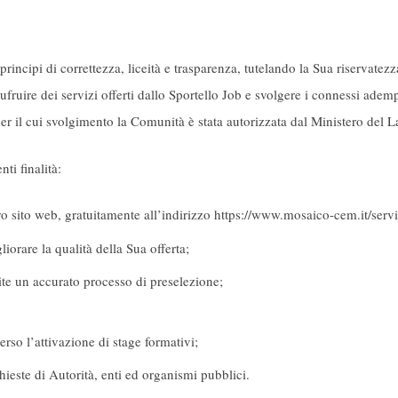
principi di correttezza, liceità e trasparenza, tutelando la Sua riservatezza
ufruire dei servizi offerti dallo Sportello Job e svolgere i connessi adempi
er il cui svolgimento la Comunità è stata autorizzata dal Ministero del La
ti finalità:
ro sito web, gratuitamente all’indirizzo https://www.mosaico-cem.it/serv
liorare la qualità della Sua offerta;
te un accurato processo di preselezione;
rso l’attivazione di stage formativi;
ieste di Autorità, enti ed organismi pubblici.