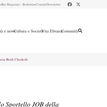
io
Bet Magazine – Bollettino
Contatti
Newsletter
ità e news
Cultura e Società
Vita Ebraica
Comunità
ncia Rosh Chodesh
llo Sportello JOB della