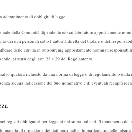
 in adempimento di obblighi di legge.
rsonale della Comunità dipendente e/o collaboratore appositamente nomina
to dei dati personali sotto l’autorità diretta del titolare o del responsa
ffidare delle attività in outsourcing appositamente nominati responsabili 
onsabile, ai sensi degli artt. 28 e 29 del Regolamento.
, salvo qualora richiesto da una norma di legge o di regolamento o dalla 
senza alcuna indicazione del Suo nominativo e di eventuali recapiti identi
zza
 nei registri obbligatori per legge ai fini sopra indicati. Il trattamento de
in materia di protezione dei dati personali e, in particolare, delle misure