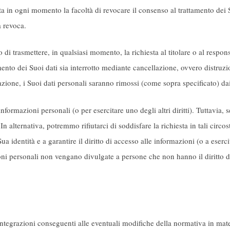
a in ogni momento la facoltà di revocare il consenso al trattamento dei Su
a revoca.
o di trasmettere, in qualsiasi momento, la richiesta al titolare o al resp
mento dei Suoi dati sia interrotto mediante cancellazione, ovvero distruzi
ione, i Suoi dati personali saranno rimossi (come sopra specificato) dai
ormazioni personali (o per esercitare uno degli altri diritti). Tuttavia, 
 alternativa, potremmo rifiutarci di soddisfare la richiesta in tali circ
identità e a garantire il diritto di accesso alle informazioni (o a esercitar
oni personali non vengano divulgate a persone che non hanno il diritto di
integrazioni conseguenti alle eventuali modifiche della normativa in mate