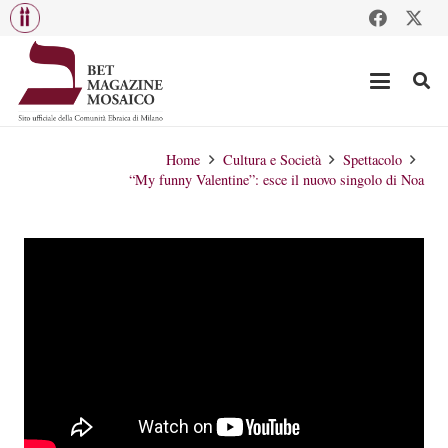
Home
Cultura e Società
Spettacolo
“My funny Valentine”: esce il nuovo singolo di Noa