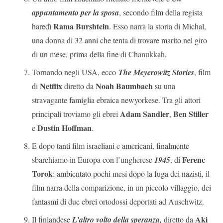
appuntamento per la sposa
, secondo film della regista
Rama Burshtein
haredì
. Esso narra la storia di Michal,
una donna di 32 anni che tenta di trovare marito nel giro
di un mese, prima della fine di Chanukkah.
Tornando negli USA, ecco
The Meyerowitz Stories
, film
Netflix
Noah Baumbach
di
diretto da
su una
stravagante famiglia ebraica newyorkese. Tra gli attori
Adam Sandler
Ben Stiller
principali troviamo gli ebrei
,
Dustin Hoffman
e
.
E dopo tanti film israeliani e americani, finalmente
Ferenc
sbarchiamo in Europa con l’ungherese
1945
, di
Torok
: ambientato pochi mesi dopo la fuga dei nazisti, il
film narra della comparizione, in un piccolo villaggio, dei
fantasmi di due ebrei ortodossi deportati ad Auschwitz.
Aki
Il finlandese
L’altro volto della speranza
,
diretto da