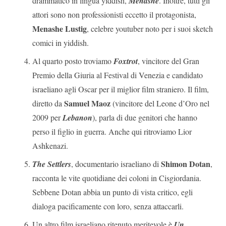
drammatico in lingua yiddish,
Menashe
. Inoltre, tutti gli
attori sono non professionisti eccetto il protagonista,
Menashe Lustig
, celebre youtuber noto per i suoi sketch
comici in yiddish.
Al quarto posto troviamo
Foxtrot
, vincitore del Gran
Premio della Giuria al Festival di Venezia e candidato
israeliano agli Oscar per il miglior film straniero. Il film,
Samuel Maoz
diretto da
(vincitore del Leone d’Oro nel
2009 per
Lebanon
), parla di due genitori che hanno
perso il figlio in guerra. Anche qui ritroviamo Lior
Ashkenazi.
Shimon Dotan
The Settlers
, documentario israeliano di
,
racconta le vite quotidiane dei coloni in Cisgiordania.
Sebbene Dotan abbia un punto di vista critico, egli
dialoga pacificamente con loro, senza attaccarli.
Un altro film israeliano ritenuto meritevole è
Un