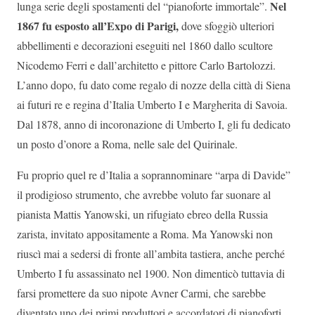
Nel
lunga serie degli spostamenti del “pianoforte immortale”.
1867 fu esposto all’Expo di Parigi,
dove sfoggiò ulteriori
abbellimenti e decorazioni eseguiti nel 1860 dallo scultore
Nicodemo Ferri e dall’architetto e pittore Carlo Bartolozzi.
L’anno dopo, fu dato come regalo di nozze della città di Siena
ai futuri re e regina d’Italia Umberto I e Margherita di Savoia.
Dal 1878, anno di incoronazione di Umberto I, gli fu dedicato
un posto d’onore a Roma, nelle sale del Quirinale.
Fu proprio quel re d’Italia a soprannominare “arpa di Davide”
il prodigioso strumento, che avrebbe voluto far suonare al
pianista Mattis Yanowski, un rifugiato ebreo della Russia
zarista, invitato appositamente a Roma. Ma Yanowski non
riuscì mai a sedersi di fronte all’ambita tastiera, anche perché
Umberto I fu assassinato nel 1900. Non dimenticò tuttavia di
farsi promettere da suo nipote Avner Carmi, che sarebbe
diventato uno dei primi produttori e accordatori di pianoforti