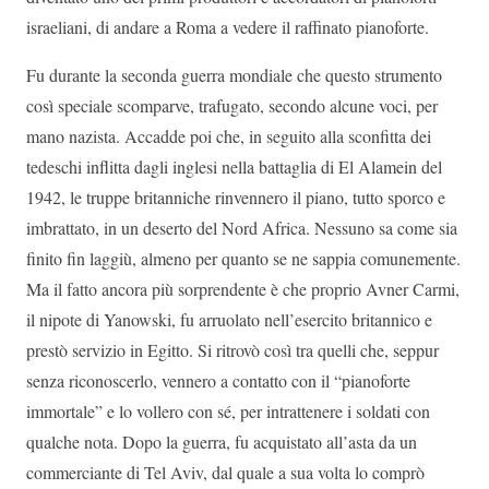
israeliani, di andare a Roma a vedere il raffinato pianoforte.
Fu durante la seconda guerra mondiale che questo strumento
così speciale scomparve, trafugato, secondo alcune voci, per
mano nazista. Accadde poi che, in seguito alla sconfitta dei
tedeschi inflitta dagli inglesi nella battaglia di El Alamein del
1942, le truppe britanniche rinvennero il piano, tutto sporco e
imbrattato, in un deserto del Nord Africa. Nessuno sa come sia
finito fin laggiù, almeno per quanto se ne sappia comunemente.
Ma il fatto ancora più sorprendente è che proprio Avner Carmi,
il nipote di Yanowski, fu arruolato nell’esercito britannico e
prestò servizio in Egitto. Si ritrovò così tra quelli che, seppur
senza riconoscerlo, vennero a contatto con il “pianoforte
immortale” e lo vollero con sé, per intrattenere i soldati con
qualche nota. Dopo la guerra, fu acquistato all’asta da un
commerciante di Tel Aviv, dal quale a sua volta lo comprò