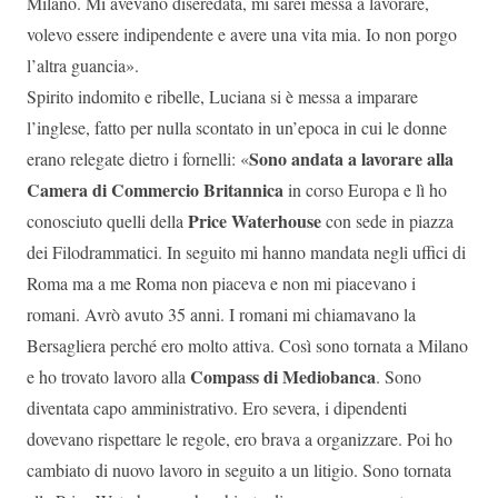
Milano. Mi avevano diseredata, mi sarei messa a lavorare,
volevo essere indipendente e avere una vita mia. Io non porgo
l’altra guancia».
Spirito indomito e ribelle, Luciana si è messa a imparare
l’inglese, fatto per nulla scontato in un’epoca in cui le donne
Sono andata a lavorare alla
erano relegate dietro i fornelli: «
Camera di Commercio Britannica
in corso Europa e lì ho
Price Waterhouse
conosciuto quelli della
con sede in piazza
dei Filodrammatici. In seguito mi hanno mandata negli uffici di
Roma ma a me Roma non piaceva e non mi piacevano i
romani. Avrò avuto 35 anni. I romani mi chiamavano la
Bersagliera perché ero molto attiva. Così sono tornata a Milano
Compass di Mediobanca
e ho trovato lavoro alla
. Sono
diventata capo amministrativo. Ero severa, i dipendenti
dovevano rispettare le regole, ero brava a organizzare. Poi ho
cambiato di nuovo lavoro in seguito a un litigio. Sono tornata