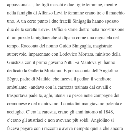
appassionata -, tre figli maschi e due figlie femmine, mentre
nella famiglia di Alfonso Levi le femmine erano tre e il maschio
uno. A un certo punto i due fratelli Sinigaglia hanno sposato
due delle sorelle Levi». Difficile starle dietro nella ricostruzione
di un puzzle famigliare che si dipana come una ragnatela nel
tempo. Racconta del nonno Guido Sinigaglia, magistrato
autorevole, imparentato con Lodovico Mortara, ministro della
Giustizia con il primo governo Nitti: «a Mantova gli hanno
dedicato la Galleria Mortara». E poi racconta dell’Angiolino
Sègre, padre di Matilde, che faceva il pedlar, il venditore
ambulante: «andava con la carrozza trainata dai cavalli e
trasportava padelle, aghi, utensili e pesce nelle campagne del
cremonese e del mantovano. I contadini mangiavano polenta e
acciughe. C’era la carestia, erano gli anni intorno al 1848,
c’erano gli austriaci e non avevano più soldi. Angiolino si
faceva pagare con i raccolti e aveva riempito quella che ancora