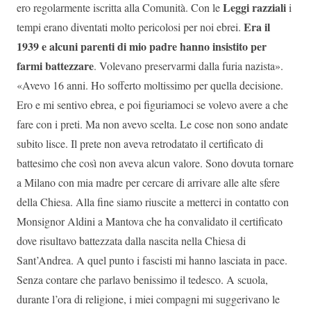
Leggi razziali
ero regolarmente iscritta alla Comunità. Con le
i
Era il
tempi erano diventati molto pericolosi per noi ebrei.
1939 e alcuni parenti di mio padre hanno insistito per
farmi battezzare
. Volevano preservarmi dalla furia nazista».
«Avevo 16 anni. Ho sofferto moltissimo per quella decisione.
Ero e mi sentivo ebrea, e poi figuriamoci se volevo avere a che
fare con i preti. Ma non avevo scelta. Le cose non sono andate
subito lisce. Il prete non aveva retrodatato il certificato di
battesimo che così non aveva alcun valore. Sono dovuta tornare
a Milano con mia madre per cercare di arrivare alle alte sfere
della Chiesa. Alla fine siamo riuscite a metterci in contatto con
Monsignor Aldini a Mantova che ha convalidato il certificato
dove risultavo battezzata dalla nascita nella Chiesa di
Sant’Andrea. A quel punto i fascisti mi hanno lasciata in pace.
Senza contare che parlavo benissimo il tedesco. A scuola,
durante l’ora di religione, i miei compagni mi suggerivano le