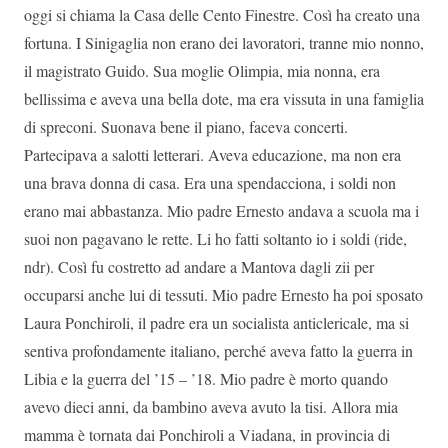
oggi si chiama la Casa delle Cento Finestre. Così ha creato una
fortuna. I Sinigaglia non erano dei lavoratori, tranne mio nonno,
il magistrato Guido. Sua moglie Olimpia, mia nonna, era
bellissima e aveva una bella dote, ma era vissuta in una famiglia
di spreconi. Suonava bene il piano, faceva concerti.
Partecipava a salotti letterari. Aveva educazione, ma non era
una brava donna di casa. Era una spendacciona, i soldi non
erano mai abbastanza. Mio padre Ernesto andava a scuola ma i
suoi non pagavano le rette. Li ho fatti soltanto io i soldi (ride,
ndr). Così fu costretto ad andare a Mantova dagli zii per
occuparsi anche lui di tessuti. Mio padre Ernesto ha poi sposato
Laura Ponchiroli, il padre era un socialista anticlericale, ma si
sentiva profondamente italiano, perché aveva fatto la guerra in
Libia e la guerra del ’15 – ’18. Mio padre è morto quando
avevo dieci anni, da bambino aveva avuto la tisi. Allora mia
mamma è tornata dai Ponchiroli a Viadana, in provincia di