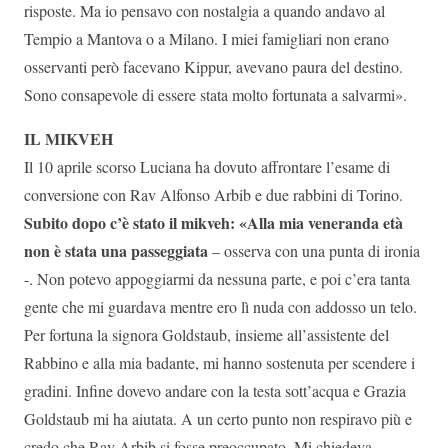
risposte. Ma io pensavo con nostalgia a quando andavo al
Tempio a Mantova o a Milano. I miei famigliari non erano
osservanti però facevano Kippur, avevano paura del destino.
Sono consapevole di essere stata molto fortunata a salvarmi».
IL MIKVEH
Il 10 aprile scorso Luciana ha dovuto affrontare l’esame di
conversione con Rav Alfonso Arbib e due rabbini di Torino.
Subito dopo c’è stato il mikveh: «Alla mia veneranda età
non è stata una passeggiata
– osserva con una punta di ironia
-. Non potevo appoggiarmi da nessuna parte, e poi c’era tanta
gente che mi guardava mentre ero lì nuda con addosso un telo.
Per fortuna la signora Goldstaub, insieme all’assistente del
Rabbino e alla mia badante, mi hanno sostenuta per scendere i
gradini. Infine dovevo andare con la testa sott’acqua e Grazia
Goldstaub mi ha aiutata. A un certo punto non respiravo più e
credo che Rav Arbib si fosse preoccupato. Mi chiedeva