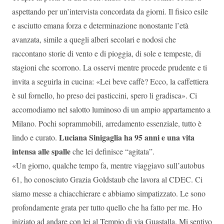
aspettando per un’intervista concordata da giorni. Il fisico esile
e asciutto emana forza e determinazione nonostante l’età
avanzata, simile a quegli alberi secolari e nodosi che
raccontano storie di vento e di pioggia, di sole e tempeste, di
stagioni che scorrono. La osservi mentre procede prudente e ti
invita a seguirla in cucina: «Lei beve caffè? Ecco, la caffettiera
è sul fornello, ho preso dei pasticcini, spero li gradisca». Ci
accomodiamo nel salotto luminoso di un ampio appartamento a
Milano. Pochi soprammobili, arredamento essenziale, tutto è
Luciana Sinigaglia ha 95 anni e una vita
lindo e curato.
intensa alle spalle
che lei definisce “agitata”.
«Un giorno, qualche tempo fa, mentre viaggiavo sull’autobus
61, ho conosciuto Grazia Goldstaub che lavora al CDEC. Ci
siamo messe a chiacchierare e abbiamo simpatizzato. Le sono
profondamente grata per tutto quello che ha fatto per me. Ho
iniziato ad andare con lei al Tempio di via Guastalla. Mi sentivo