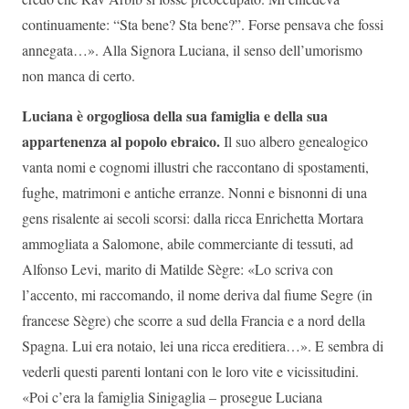
continuamente: “Sta bene? Sta bene?”. Forse pensava che fossi
annegata…». Alla Signora Luciana, il senso dell’umorismo
non manca di certo.
Luciana è orgogliosa della sua famiglia e della sua
appartenenza al popolo ebraico.
Il suo albero genealogico
vanta nomi e cognomi illustri che raccontano di spostamenti,
fughe, matrimoni e antiche erranze. Nonni e bisnonni di una
gens risalente ai secoli scorsi: dalla ricca Enrichetta Mortara
ammogliata a Salomone, abile commerciante di tessuti, ad
Alfonso Levi, marito di Matilde Sègre: «Lo scriva con
l’accento, mi raccomando, il nome deriva dal fiume Segre (in
francese Sègre) che scorre a sud della Francia e a nord della
Spagna. Lui era notaio, lei una ricca ereditiera…». E sembra di
vederli questi parenti lontani con le loro vite e vicissitudini.
«Poi c’era la famiglia Sinigaglia – prosegue Luciana