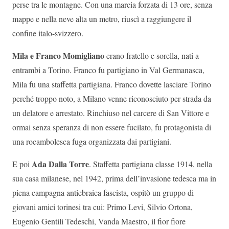
perse tra le montagne. Con una marcia forzata di 13 ore, senza
mappe e nella neve alta un metro, riuscì a raggiungere il
confine italo-svizzero.
Mila e Franco Momigliano
erano fratello e sorella, nati a
entrambi a Torino. Franco fu partigiano in Val Germanasca,
Mila fu una staffetta partigiana. Franco dovette lasciare Torino
perché troppo noto, a Milano venne riconosciuto per strada da
un delatore e arrestato. Rinchiuso nel carcere di San Vittore e
ormai senza speranza di non essere fucilato, fu protagonista di
una rocambolesca fuga organizzata dai partigiani.
Ada Dalla Torre
E poi
. Staffetta partigiana classe 1914, nella
sua casa milanese, nel 1942, prima dell’invasione tedesca ma in
piena campagna antiebraica fascista, ospitò un gruppo di
giovani amici torinesi tra cui: Primo Levi, Silvio Ortona,
Eugenio Gentili Tedeschi, Vanda Maestro, il fior fiore