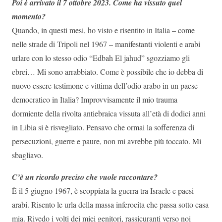
Poi è arrivato il 7 ottobre 2023. Come ha vissuto quel
momento?
Quando, in questi mesi, ho visto e risentito in Italia – come
nelle strade di Tripoli nel 1967 – manifestanti violenti e arabi
urlare con lo stesso odio “Edbah El jahud” sgozziamo gli
ebrei… Mi sono arrabbiato. Come è possibile che io debba di
nuovo essere testimone e vittima dell’odio arabo in un paese
democratico in Italia? Improvvisamente il mio trauma
dormiente della rivolta antiebraica vissuta all’età di dodici anni
in Libia si è risvegliato. Pensavo che ormai la sofferenza di
persecuzioni, guerre e paure, non mi avrebbe più toccato. Mi
sbagliavo.
C’è un ricordo preciso che vuole raccontare?
È il 5 giugno 1967, è scoppiata la guerra tra Israele e paesi
arabi. Risento le urla della massa inferocita che passa sotto casa
mia. Rivedo i volti dei miei genitori, rassicuranti verso noi