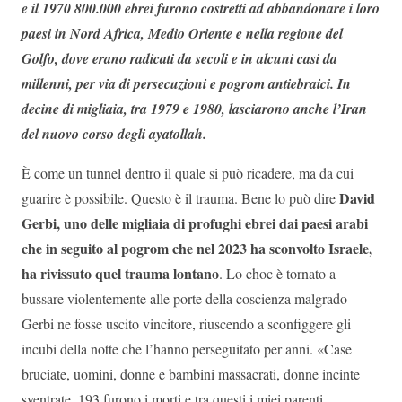
e il 1970 800.000 ebrei furono costretti ad abbandonare i loro
paesi in Nord Africa, Medio Oriente e nella regione del
Golfo, dove erano radicati da secoli e in alcuni casi da
millenni, per via di persecuzioni e pogrom antiebraici. In
decine di migliaia, tra 1979 e 1980, lasciarono anche l’Iran
del nuovo corso degli ayatollah.
È come un tunnel dentro il quale si può ricadere, ma da cui
David
guarire è possibile. Questo è il trauma. Bene lo può dire
Gerbi, uno delle migliaia di profughi ebrei dai paesi arabi
che in seguito al pogrom che nel 2023 ha sconvolto Israele,
ha rivissuto quel trauma lontano
. Lo choc è tornato a
bussare violentemente alle porte della coscienza malgrado
Gerbi ne fosse uscito vincitore, riuscendo a sconfiggere gli
incubi della notte che l’hanno perseguitato per anni. «Case
bruciate, uomini, donne e bambini massacrati, donne incinte
sventrate. 193 furono i morti e tra questi i miei parenti.