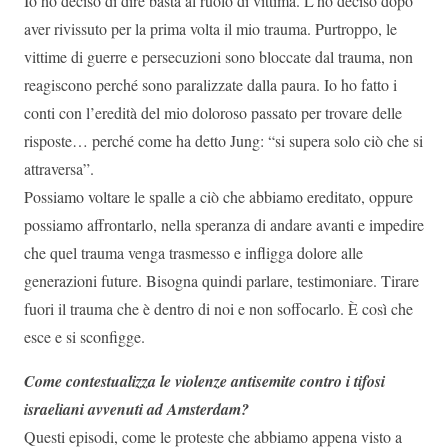
Io ho deciso di dire basta al ruolo di vittima. L’ho deciso dopo
aver rivissuto per la prima volta il mio trauma. Purtroppo, le
vittime di guerre e persecuzioni sono bloccate dal trauma, non
reagiscono perché sono paralizzate dalla paura. Io ho fatto i
conti con l’eredità del mio doloroso passato per trovare delle
risposte… perché come ha detto Jung: “si supera solo ciò che si
attraversa”.
Possiamo voltare le spalle a ciò che abbiamo ereditato, oppure
possiamo affrontarlo, nella speranza di andare avanti e impedire
che quel trauma venga trasmesso e infligga dolore alle
generazioni future. Bisogna quindi parlare, testimoniare. Tirare
fuori il trauma che è dentro di noi e non soffocarlo. È così che
esce e si sconfigge.
Come contestualizza le violenze antisemite contro i tifosi
israeliani avvenuti ad Amsterdam?
Questi episodi, come le proteste che abbiamo appena visto a