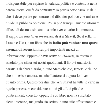
indispensabile per capirne la valenza politica è contenuta nella
parola laicità, cui fa da contraltare la parola ortodossia. È da lì
che si deve partire per entrare nel dibattito politico che unisce e
divide la pubblica opinione. Poi si può tranquillamente ritornare
all’uso di destra e sinistra, ma solo aver chiarito la premessa.
Ari Shavit
Il saggio
La mia terra promessa
, di
, (best seller in
in Italia può vantare una quasi
Israele e Usa), è un libro che
assenza di recensioni
sui più importanti mezzi di
informazione. Eppure Shavit scrive su
Haaretz
, la testata in
assoluto più citata sui nostri quotidiani. Il libro è una storia
parallela di ebrei e arabi, di uno Stato che c’è, Israele, e di uno
che non esiste ancora, ma che l’autore si augura lo diventi
quanto prima. Questo per dire che Ari Shavit ha tutte le carte in
regola per essere considerato a tutti gli effetti più che
politicamente corretto, eppure il suo libro non ha suscitato
alcun interesse, malgrado sia scritto in uno stile affascinante e