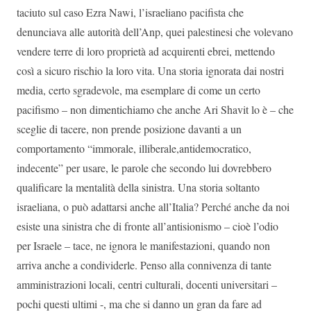
taciuto sul caso Ezra Nawi, l’israeliano pacifista che
denunciava alle autorità dell’Anp, quei palestinesi che volevano
vendere terre di loro proprietà ad acquirenti ebrei, mettendo
così a sicuro rischio la loro vita. Una storia ignorata dai nostri
media, certo sgradevole, ma esemplare di come un certo
pacifismo – non dimentichiamo che anche Ari Shavit lo è – che
sceglie di tacere, non prende posizione davanti a un
comportamento “immorale, illiberale,antidemocratico,
indecente” per usare, le parole che secondo lui dovrebbero
qualificare la mentalità della sinistra. Una storia soltanto
israeliana, o può adattarsi anche all’Italia? Perché anche da noi
esiste una sinistra che di fronte all’antisionismo – cioè l’odio
per Israele – tace, ne ignora le manifestazioni, quando non
arriva anche a condividerle. Penso alla connivenza di tante
amministrazioni locali, centri culturali, docenti universitari –
pochi questi ultimi -, ma che si danno un gran da fare ad