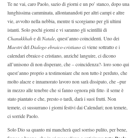
Te ne vai, caro Paolo, sazio di giorni e un po’ stanco, dopo una
lunghissima camminata, allontanandoti per altri campi e altre
vie, avvolto nella nebbia, mentre ti scorgiamo per gli ultimi
istanti. Solo pochi giorni e vi saranno gli scintillii di
Chanukkhah
e di
Natale
, quest’anno coincidenti. Uno dei
Maestri
del
Dialogo ebraico-cristiano
ci viene sottratto e i
calendari ebraico e cristiano, anziché languire, ci dicono
all’unisono di non disperare, che – coincidenza?- loro sono qui
quest’anno proprio a testimoniare che non tutto è perduto, che
molto alacre e innamorato lavoro non sarà dissipato, che –pur
in mezzo alle tenebre che si fanno ognora più fitte- il seme è
stato piantato e che, presto o tardi, darà i suoi frutti. Non
temete, ci sussurrano i giorni festivi dai Calendari; non temete,
ci sorride Paolo.
Solo Dio sa quanto mi mancherà quel sorriso pulito, per bene,