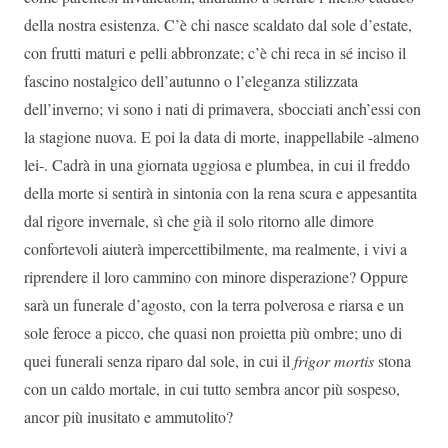
della nostra esistenza. C’è chi nasce scaldato dal sole d’estate,
con frutti maturi e pelli abbronzate; c’è chi reca in sé inciso il
fascino nostalgico dell’autunno o l’eleganza stilizzata
dell’inverno; vi sono i nati di primavera, sbocciati anch’essi con
la stagione nuova. E poi la data di morte, inappellabile -almeno
lei-. Cadrà in una giornata uggiosa e plumbea, in cui il freddo
della morte si sentirà in sintonia con la rena scura e appesantita
dal rigore invernale, sì che già il solo ritorno alle dimore
confortevoli aiuterà impercettibilmente, ma realmente, i vivi a
riprendere il loro cammino con minore disperazione? Oppure
sarà un funerale d’agosto, con la terra polverosa e riarsa e un
sole feroce a picco, che quasi non proietta più ombre; uno di
quei funerali senza riparo dal sole, in cui il
frigor mortis
stona
con un caldo mortale, in cui tutto sembra ancor più sospeso,
ancor più inusitato e ammutolito?