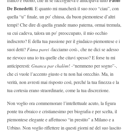
Paolo
franco e buono, che in sé raccoglieva e anticipava tutto
De Benedetti
. E quanto mi mancherà il suo roco “ciau”, con
quella “u” finale, un po’ chiusa, da buon piemontese d’altri
tempi! Che dire di quella grande mano paterna, ormai tremula,
su cui cadeva, talora un po’ preoccupato, il mio occhio
indiscreto? E della tua passione per il giudaico-piemontese e i
suoi detti?
Fùma parei
-facciamo così-, che ne dici se adesso
ne rievoco una io tra quelle che citavi spesso? E forse tu mi
anticiperesti:
Gnanca par chalòm
! -“nemmeno per sogno”-,
che ci vuole l’accento giusto e tu non hai orecchio. Ma, in
verità, non avresti mai risposto così, perché la tua finezza e la
tua cortesia erano straordinarie, come la tua discrezione.
Non voglio ora commemorare l’intellettuale acuto, la figura
ponte tra ebraico e cristianesimo per biografia e per scelta, il
piemontese elegante e affettuoso “in prestito” a Milano e a
Urbino. Non voglio riflettere in questi giorni né del suo lascito