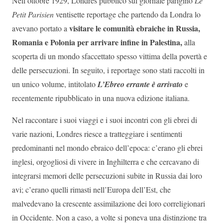
Nell’ottobre 1929, Londres pubblicò sul giornale parigino
Le
Petit Parisien
ventisette reportage che partendo da Londra lo
visitare le comunità ebraiche in Russia,
avevano portato a
Romania e Polonia per arrivare infine in Palestina,
alla
scoperta di un mondo sfaccettato spesso vittima della povertà e
delle persecuzioni. In seguito, i reportage sono stati raccolti in
un unico volume, intitolato
L’Ebreo errante è arrivato
e
recentemente ripubblicato in una nuova edizione italiana.
Nel raccontare i suoi viaggi e i suoi incontri con gli ebrei di
varie nazioni, Londres riesce a tratteggiare i sentimenti
predominanti nel mondo ebraico dell’epoca: c’erano gli ebrei
inglesi, orgogliosi di vivere in Inghilterra e che cercavano di
integrarsi memori delle persecuzioni subite in Russia dai loro
avi; c’erano quelli rimasti nell’Europa dell’Est, che
malvedevano la crescente assimilazione dei loro correligionari
in Occidente. Non a caso, a volte si poneva una distinzione tra