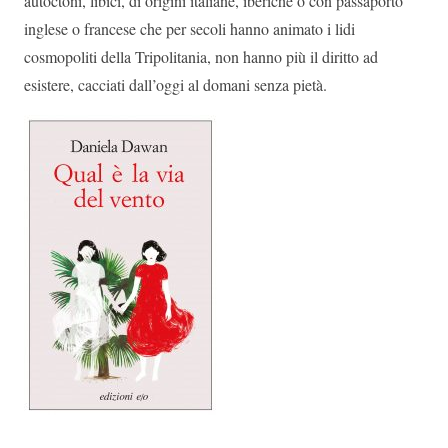
autoctoni, libici, di origini italiane, iberiche o con passaporto
inglese o francese che per secoli hanno animato i lidi
cosmopoliti della Tripolitania, non hanno più il diritto ad
esistere, cacciati dall’oggi al domani senza pietà.