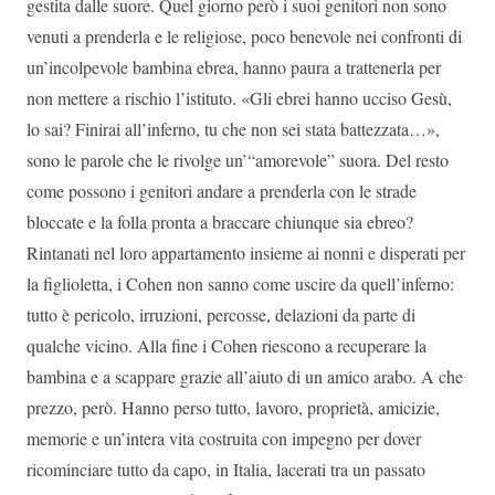
gestita dalle suore. Quel giorno però i suoi genitori non sono
venuti a prenderla e le religiose, poco benevole nei confronti di
un’incolpevole bambina ebrea, hanno paura a trattenerla per
non mettere a rischio l’istituto. «Gli ebrei hanno ucciso Gesù,
lo sai? Finirai all’inferno, tu che non sei stata battezzata…»,
sono le parole che le rivolge un’“amorevole” suora. Del resto
come possono i genitori andare a prenderla con le strade
bloccate e la folla pronta a braccare chiunque sia ebreo?
Rintanati nel loro appartamento insieme ai nonni e disperati per
la figlioletta, i Cohen non sanno come uscire da quell’inferno:
tutto è pericolo, irruzioni, percosse, delazioni da parte di
qualche vicino. Alla fine i Cohen riescono a recuperare la
bambina e a scappare grazie all’aiuto di un amico arabo. A che
prezzo, però. Hanno perso tutto, lavoro, proprietà, amicizie,
memorie e un’intera vita costruita con impegno per dover
ricominciare tutto da capo, in Italia, lacerati tra un passato