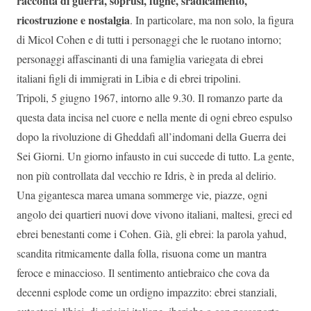
racconta di guerra, soprusi, fughe, sradicamento,
ricostruzione e nostalgia
. In particolare, ma non solo, la figura
di Micol Cohen e di tutti i personaggi che le ruotano intorno;
personaggi affascinanti di una famiglia variegata di ebrei
italiani figli di immigrati in Libia e di ebrei tripolini.
Tripoli, 5 giugno 1967, intorno alle 9.30. Il romanzo parte da
questa data incisa nel cuore e nella mente di ogni ebreo espulso
dopo la rivoluzione di Gheddafi all’indomani della Guerra dei
Sei Giorni. Un giorno infausto in cui succede di tutto. La gente,
non più controllata dal vecchio re Idris, è in preda al delirio.
Una gigantesca marea umana sommerge vie, piazze, ogni
angolo dei quartieri nuovi dove vivono italiani, maltesi, greci ed
ebrei benestanti come i Cohen. Già, gli ebrei: la parola yahud,
scandita ritmicamente dalla folla, risuona come un mantra
feroce e minaccioso. Il sentimento antiebraico che cova da
decenni esplode come un ordigno impazzito: ebrei stanziali,