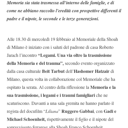
Memoria sia stata trasmessa all’interno delle famiglie, e di
come ne abbiano raccolto l’eredità con prospettive differenti il
padre e il nipote, le seconde e le terze generazioni.
Alle 18.30 di mercoledì 19 febbraio al Memoriale della Shoah
di Milano è iniziato con i saluti del padrone di casa Roberto
“Legami. Una via oltre la trasmissione
Jarach l’incontro
della Memoria e del trauma”,
secondo evento organizzato
Beit Tarbut
Hashomer Hatzair
dalla casa culturale
dell’
di
Milano, questa volta in collaborazione col Memoriale che ha
Memoria e la
ospitato la serata. Al centro della riflessione la
sua trasmissione, i legami e i traumi famigliari
che ne
scaturiscono. Davanti a una sala gremita ne hanno parlato il
Ruggero Gabbai
Gadi e
regista del docufilm “
Liliana
”
, con
Michael Schoenheit,
rispettivamente il figlio e il nipote del
sopravvissuto ferrarese alla Shoah Franco Schoenheit,