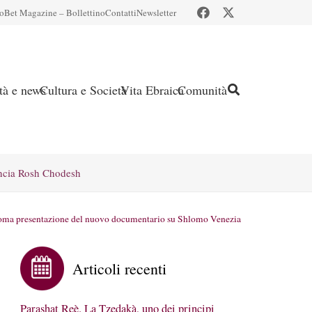
io
Bet Magazine – Bollettino
Contatti
Newsletter
ità e news
Cultura e Società
Vita Ebraica
Comunità
ncia Rosh Chodesh
Roma presentazione del nuovo documentario su Shlomo Venezia
Articoli recenti
Parashat Reè. La Tzedakà, uno dei principi