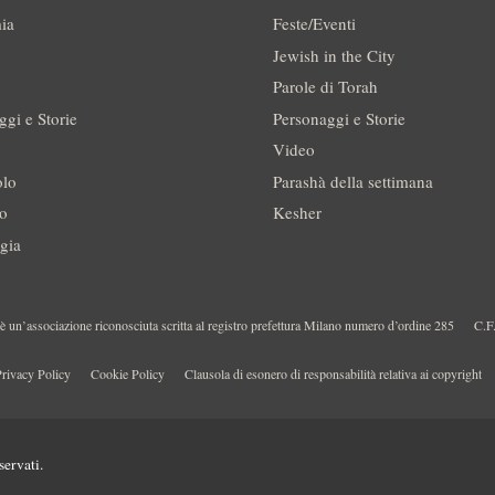
ia
Feste/Eventi
Jewish in the City
Parole di Torah
ggi e Storie
Personaggi e Storie
Video
olo
Parashà della settimana
no
Kesher
gia
 un’associazione riconosciuta scritta al registro prefettura Milano numero d’ordine 285
C.F
rivacy Policy
Cookie Policy
Clausola di esonero di responsabilità relativa ai copyright
servati.