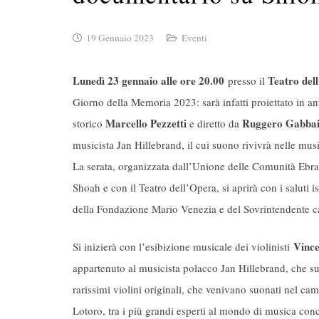
19 Gennaio 2023
Eventi
Lunedì 23 gennaio alle ore 20.00
Teatro del
presso il
Giorno della Memoria 2023: sarà infatti proiettato in 
Marcello Pezzetti
Ruggero Gabbai
storico
e diretto da
musicista Jan Hillebrand, il cui suono rivivrà nelle mu
La serata, organizzata dall’Unione delle Comunità Ebra
Shoah e con il Teatro dell’Opera, si aprirà con i saluti
della Fondazione Mario Venezia e del Sovrintendente c
Vinc
Si inizierà con l’esibizione musicale dei violinisti
appartenuto al musicista polacco Jan Hillebrand, che s
rarissimi violini originali, che venivano suonati nel cam
Lotoro, tra i più grandi esperti al mondo di musica con