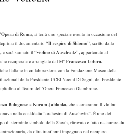
l’Opera di Roma
, si terrà uno speciale evento in occasione del
“Il respiro di Shlomo”
anteprima il documentario
, scritto dallo
,
“violino di Auschwitz”,
e sarà suonato il
appartenuto al
Francesco Lotoro.
siche recuperate e arrangiate dal M°
iche Italiane in collaborazione con la Fondazione Museo della
 istituzionali della Presidente UCEI Noemi Di Segni, del Presidente
apitolino al Teatro dell’Opera Francesco Giambrone.
enzo Bolognese e Koram Jablonko,
che suoneranno il violino
uonava nella cosiddetta “orchestra di Auschwitz”. È uno dei
po di sterminio simbolo della Shoah, ritrovato e fatto restaurare da
centrazionaria, da oltre trent’anni impegnato nel recupero