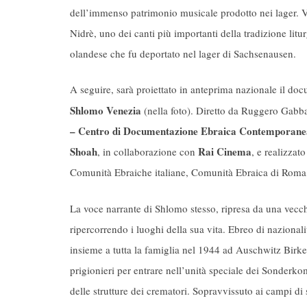
dell’immenso patrimonio musicale prodotto nei lager. Ve
Nidrè, uno dei canti più importanti della tradizione litu
olandese che fu deportato nel lager di Sachsenausen.
A seguire, sarà proiettato in anteprima nazionale il do
Shlomo Venezia
(nella foto). Diretto da Ruggero Gabba
– Centro di Documentazione Ebraica Contemporane
Shoah
Rai Cinema
, in collaborazione con
, e realizza
Comunità Ebraiche italiane, Comunità Ebraica di Roma,
La voce narrante di Shlomo stesso, ripresa da una vecchia
ripercorrendo i luoghi della sua vita. Ebreo di nazionali
insieme a tutta la famiglia nel 1944 ad Auschwitz Birke
prigionieri per entrare nell’unità speciale dei Sonderk
delle strutture dei crematori. Sopravvissuto ai campi di