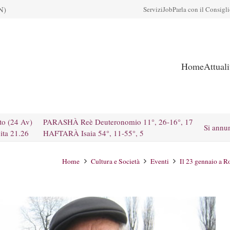
N)
Servizi
Job
Parla con il Consigl
Home
Attual
to (24 Av)
PARASHÀ Reè Deuteronomio 11°, 26-16°, 17
Si annu
ita 21.26
HAFTARÀ Isaia 54°, 11-55°, 5
Home
Cultura e Società
Eventi
Il 23 gennaio a 