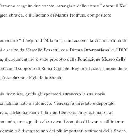
rranno eseguite due sonate, arrangiate dallo stesso Lotoro: il Kol
rgica ebraica, e il Duettino di Marius Flothuis, compositore
cumentario “Il respiro di Shlomo”
,
che racconta la vita e la storia di
Forma International
CDEC
i e scritto da Marcello Pezzetti, con
e
a,
Fondazione Museo della
il documentario è stato prodotto dalla
to grazie al supporto di Roma Capitale, Regione Lazio, Unione delle
 Associazione Figli della Shoah.
 intervista, guida gli spettatori attraverso la sua storia
tà italiana nato a Salonicco, Venezia fu arrestato e deportato
nau, a Mauthausen e infine ad Ebensee. Fu selezionato tra i
ommando, una squadra che aveva il compito di lavorare all’interno
 sterminio è diventato uno dei più importanti testimoni della Shoah.