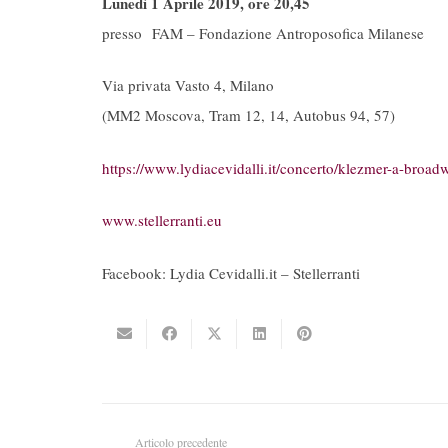
Lunedì 1 Aprile 2019, ore 20,45
presso FAM – Fondazione Antroposofica Milanese
Via privata Vasto 4, Milano
(MM2 Moscova, Tram 12, 14, Autobus 94, 57)
https://www.lydiacevidalli.it/
concerto/klezmer-a-broad
www.stellerranti.eu
Facebook: Lydia Cevidalli.it – Stellerranti
Articolo precedente