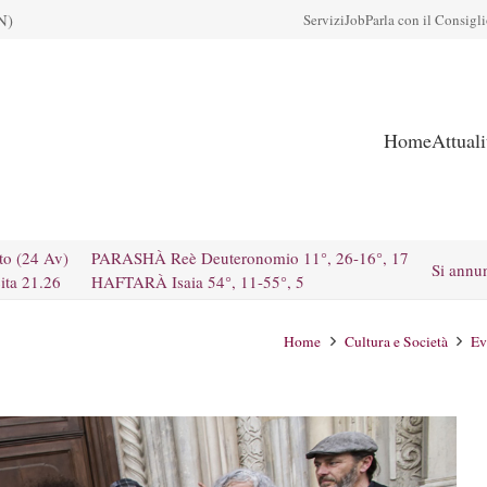
N)
Servizi
Job
Parla con il Consigl
Home
Attual
to (24 Av)
PARASHÀ Reè Deuteronomio 11°, 26-16°, 17
Si annu
ita 21.26
HAFTARÀ Isaia 54°, 11-55°, 5
Home
Cultura e Società
Ev