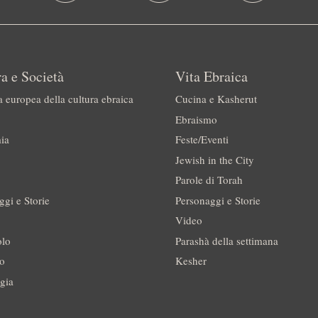
a e Società
Vita Ebraica
a europea della cultura ebraica
Cucina e Kasherut
Ebraismo
ia
Feste/Eventi
Jewish in the City
Parole di Torah
ggi e Storie
Personaggi e Storie
Video
olo
Parashà della settimana
no
Kesher
gia