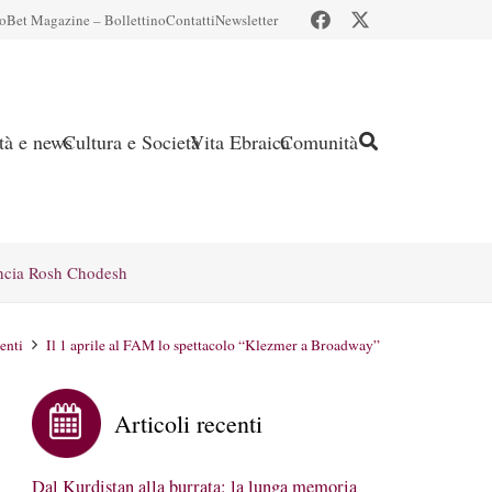
io
Bet Magazine – Bollettino
Contatti
Newsletter
ità e news
Cultura e Società
Vita Ebraica
Comunità
ncia Rosh Chodesh
enti
Il 1 aprile al FAM lo spettacolo “Klezmer a Broadway”
Articoli recenti
Dal Kurdistan alla burrata: la lunga memoria