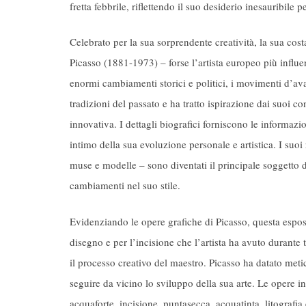
fretta febbrile, riflettendo il suo desiderio inesauribile 
Celebrato per la sua sorprendente creatività, la sua cost
Picasso (1881-1973) – forse l’artista europeo più influe
enormi cambiamenti storici e politici, i movimenti d’av
tradizioni del passato e ha tratto ispirazione dai suoi 
innovativa. I dettagli biografici forniscono le informazi
intimo della sua evoluzione personale e artistica. I suo
muse e modelle – sono diventati il ​​principale soggett
cambiamenti nel suo stile.
Evidenziando le opere grafiche di Picasso, questa esposiz
disegno e per l’incisione che l’artista ha avuto durante t
il processo creativo del maestro. Picasso ha datato meti
seguire da vicino lo sviluppo della sua arte. Le opere in
acquaforte, incisione, puntasecca, acquatinta, litografia