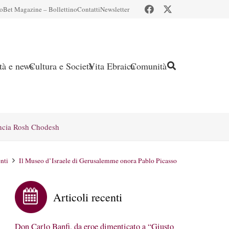
io
Bet Magazine – Bollettino
Contatti
Newsletter
ità e news
Cultura e Società
Vita Ebraica
Comunità
ncia Rosh Chodesh
nti
Il Museo d’Israele di Gerusalemme onora Pablo Picasso
Articoli recenti
Don Carlo Banfi, da eroe dimenticato a “Giusto