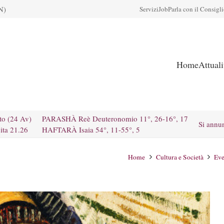
N)
Servizi
Job
Parla con il Consigl
Home
Attual
to (24 Av)
PARASHÀ Reè Deuteronomio 11°, 26-16°, 17
Si annu
ita 21.26
HAFTARÀ Isaia 54°, 11-55°, 5
Home
Cultura e Società
Eve