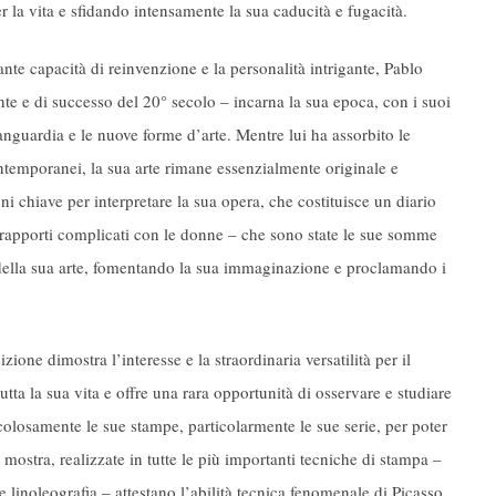
per la vita e sfidando intensamente la sua caducità e fugacità.
ante capacità di reinvenzione e la personalità intrigante, Pablo
nte e di successo del 20° secolo – incarna la sua epoca, con i suoi
anguardia e le nuove forme d’arte. Mentre lui ha assorbito le
contemporanei, la sua arte rimane essenzialmente originale e
oni chiave per interpretare la sua opera, che costituisce un diario
i rapporti complicati con le donne – che sono state le sue somme
o della sua arte, fomentando la sua immaginazione e proclamando i
ione dimostra l’interesse e la straordinaria versatilità per il
utta la sua vita e offre una rara opportunità di osservare e studiare
colosamente le sue stampe, particolarmente le sue serie, per poter
 mostra, realizzate in tutte le più importanti tecniche di stampa –
 e linoleografia – attestano l’abilità tecnica fenomenale di Picasso