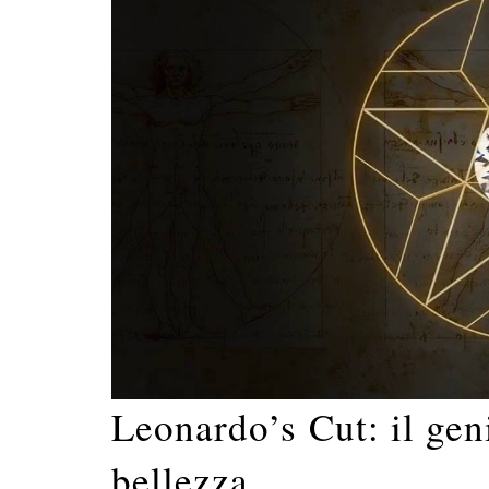
Leonardo’s Cut: il geni
bellezza