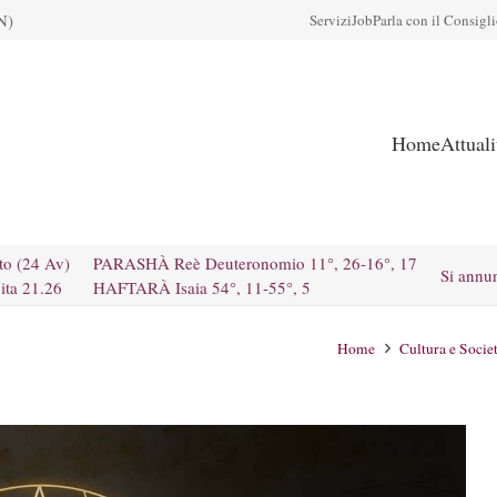
N)
Servizi
Job
Parla con il Consigl
Home
Attual
to (24 Av)
PARASHÀ Reè Deuteronomio 11°, 26-16°, 17
Si annu
ita 21.26
HAFTARÀ Isaia 54°, 11-55°, 5
Home
Cultura e Socie