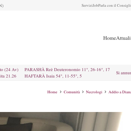
N)
Servizi
Job
Parla con il Consigl
Home
Attual
to (24 Av)
PARASHÀ Reè Deuteronomio 11°, 26-16°, 17
Si annu
ita 21.26
HAFTARÀ Isaia 54°, 11-55°, 5
Home
Comunità
Necrologi
Addio a Diana 