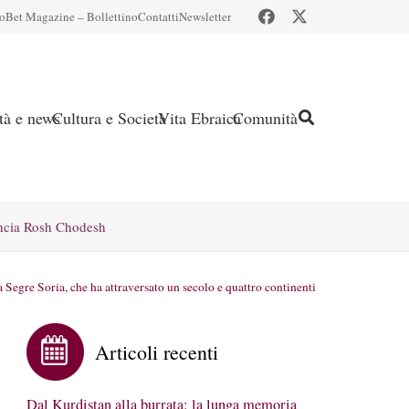
io
Bet Magazine – Bollettino
Contatti
Newsletter
ità e news
Cultura e Società
Vita Ebraica
Comunità
ncia Rosh Chodesh
Segre Soria, che ha attraversato un secolo e quattro continenti
Articoli recenti
Dal Kurdistan alla burrata: la lunga memoria