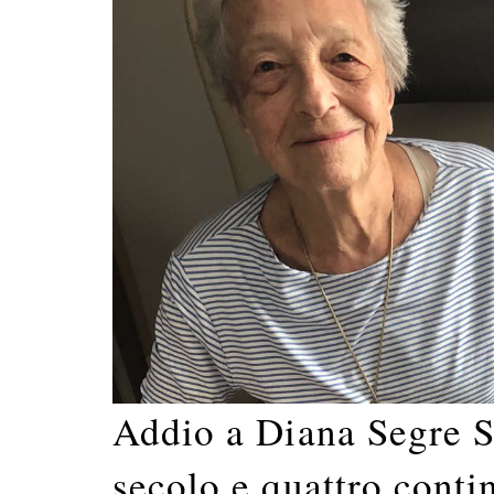
Addio a Diana Segre So
secolo e quattro conti