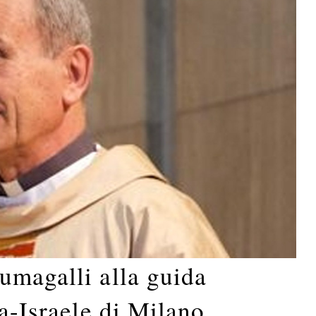
umagalli alla guida
ia-Israele di Milano