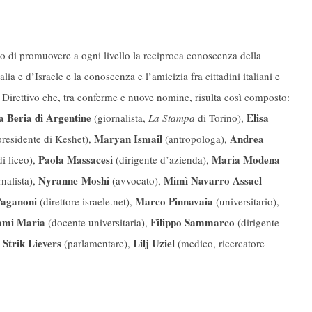
lo di promuovere a ogni livello la reciproca conoscenza della
alia e d’Israele e la conoscenza e l’amicizia fra cittadini italiani e
o Direttivo che, tra conferme e nuove nomine, risulta così composto:
a Beria di Argentine
Elisa
(giornalista,
La Stampa
di Torino),
Maryan Ismail
Andrea
residente di Keshet),
(antropologa),
Paola Massacesi
Maria Modena
i liceo),
(dirigente d’azienda),
Nyranne
Moshi
Mimì Navarro Assael
nalista),
(avvocato),
aganoni
Marco Pinnavaia
(direttore israele.net),
(universitario),
ami Maria
Filippo Sammarco
(docente universitaria),
(dirigente
Strik Lievers
Lilj Uziel
(parlamentare),
(medico, ricercatore