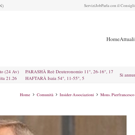
N)
Servizi
Job
Parla con il Consigl
Home
Attual
to (24 Av)
PARASHÀ Reè Deuteronomio 11°, 26-16°, 17
Si annu
ita 21.26
HAFTARÀ Isaia 54°, 11-55°, 5
Home
Comunità
Insider-Associazioni
Mons. Pierfrancesco 