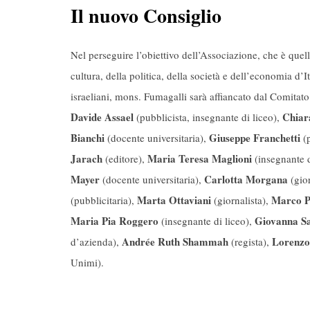
Il nuovo Consiglio
Nel perseguire l’obiettivo dell’Associazione, che è quel
cultura, della politica, della società e dell’economia d’It
israeliani, mons. Fumagalli sarà affiancato dal Comitat
Davide Assael
Chiar
(pubblicista, insegnante di liceo),
Bianchi
Giuseppe Franchetti
(docente universitaria),
(p
Jarach
Maria Teresa Maglioni
(editore),
(insegnante d
Mayer
Carlotta Morgana
(docente universitaria),
(gior
Marta Ottaviani
Marco P
(pubblicitaria),
(giornalista),
Maria Pia Roggero
Giovanna S
(insegnante di liceo),
Andrée Ruth Shammah
Lorenzo 
d’azienda),
(regista),
Unimi).