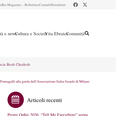
io
Bet Magazine – Bollettino
Contatti
Newsletter
ità e news
Cultura e Società
Vita Ebraica
Comunità
ncia Rosh Chodesh
Fumagalli alla guida dell’Associazione Italia-Israele di Milano
Articoli recenti
Premi Ophir 2026: “Tell Me Everything” segna