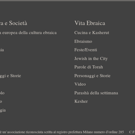
a e Società
Vita Ebraica
a europea della cultura ebraica
Cucina e Kasherut
Ebraismo
ia
Feste/Eventi
Jewish in the City
Parole di Torah
ggi e Storie
Personaggi e Storie
Video
olo
Parashà della settimana
no
Kesher
gia
 un’associazione riconosciuta scritta al registro prefettura Milano numero d’ordine 285
C.F