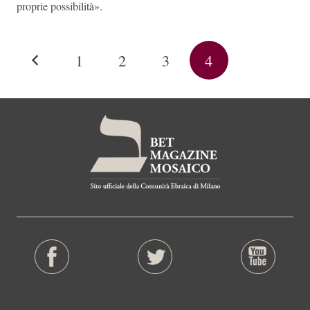
proprie possibilità».
1
2
3
4