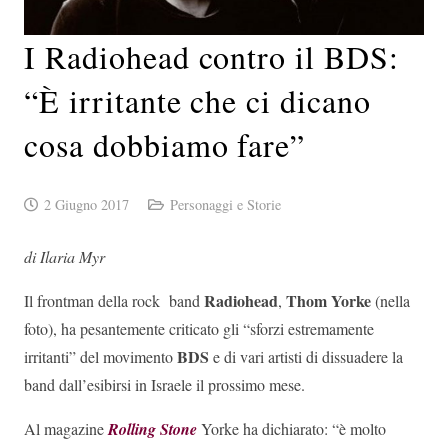
I Radiohead contro il BDS:
“È irritante che ci dicano
cosa dobbiamo fare”
2 Giugno 2017
Personaggi e Storie
di Ilaria Myr
Radiohead
Thom Yorke
Il frontman della rock band
,
(nella
foto), ha pesantemente criticato gli “sforzi estremamente
BDS
irritanti” del movimento
e di vari artisti di dissuadere la
band dall’esibirsi in Israele il prossimo mese.
Al magazine
Rolling Stone
Yorke ha dichiarato: “è molto