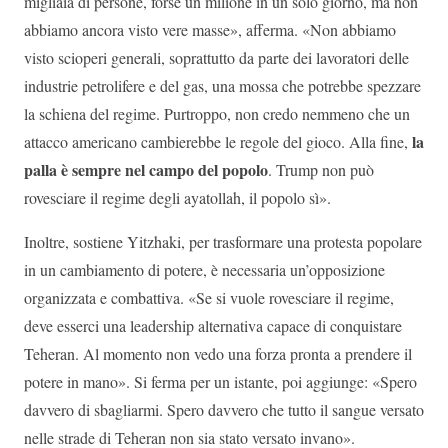
migliaia di persone, forse un milione in un solo giorno, ma non
abbiamo ancora visto vere masse», afferma. «Non abbiamo
visto scioperi generali, soprattutto da parte dei lavoratori delle
industrie petrolifere e del gas, una mossa che potrebbe spezzare
la schiena del regime. Purtroppo, non credo nemmeno che un
la
attacco americano cambierebbe le regole del gioco. Alla fine,
palla è sempre nel campo del popolo
. Trump non può
rovesciare il regime degli ayatollah, il popolo sì».
Inoltre, sostiene Yitzhaki, per trasformare una protesta popolare
in un cambiamento di potere, è necessaria un’opposizione
organizzata e combattiva. «Se si vuole rovesciare il regime,
deve esserci una leadership alternativa capace di conquistare
Teheran. Al momento non vedo una forza pronta a prendere il
potere in mano». Si ferma per un istante, poi aggiunge: «Spero
davvero di sbagliarmi. Spero davvero che tutto il sangue versato
nelle strade di Teheran non sia stato versato invano».