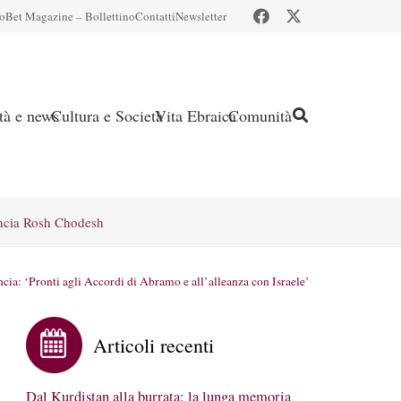
io
Bet Magazine – Bollettino
Contatti
Newsletter
ità e news
Cultura e Società
Vita Ebraica
Comunità
ncia Rosh Chodesh
ia: ‘Pronti agli Accordi di Abramo e all’alleanza con Israele’
Articoli recenti
Dal Kurdistan alla burrata: la lunga memoria