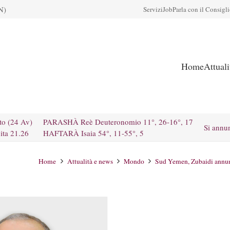
N)
Servizi
Job
Parla con il Consigl
Home
Attual
to (24 Av)
PARASHÀ Reè Deuteronomio 11°, 26-16°, 17
Si annu
ita 21.26
HAFTARÀ Isaia 54°, 11-55°, 5
Home
Attualità e news
Mondo
Sud Yemen, Zubaidi annunc