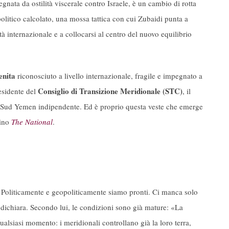
gnata da ostilità viscerale contro Israele, è un cambio di rotta
 politico calcolato, una mossa tattica con cui Zubaidi punta a
tà internazionale e a collocarsi al centro del nuovo equilibrio
enita
riconosciuto a livello internazionale, fragile e impegnato a
Consiglio di Transizione Meridionale (STC)
esidente del
, il
n Sud Yemen indipendente. Ed è proprio questa veste che emerge
tino
The National
.
i. Politicamente e geopoliticamente siamo pronti. Ci manca solo
dichiara. Secondo lui, le condizioni sono già mature: «La
ualsiasi momento: i meridionali controllano già la loro terra,