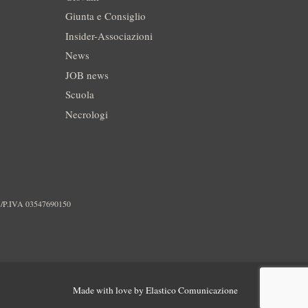
Giunta e Consiglio
Insider-Associazioni
News
JOB news
Scuola
Necrologi
./P.IVA 03547690150
Made with love by
Elastico Comunicazione