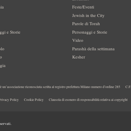
ia
Feste/Eventi
Jewish in the City
Parole di Torah
ggi e Storie
Personaggi e Storie
Video
olo
Parashà della settimana
no
Kesher
gia
 un’associazione riconosciuta scritta al registro prefettura Milano numero d’ordine 285
C.F
rivacy Policy
Cookie Policy
Clausola di esonero di responsabilità relativa ai copyright
servati.