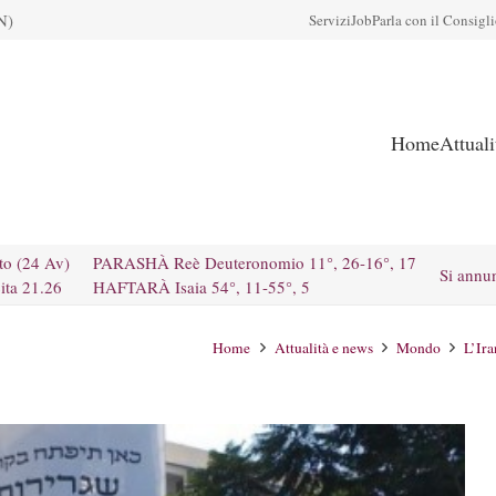
N)
Servizi
Job
Parla con il Consigl
Home
Attual
to (24 Av)
PARASHÀ Reè Deuteronomio 11°, 26-16°, 17
Si annu
ita 21.26
HAFTARÀ Isaia 54°, 11-55°, 5
Home
Attualità e news
Mondo
L’Ira