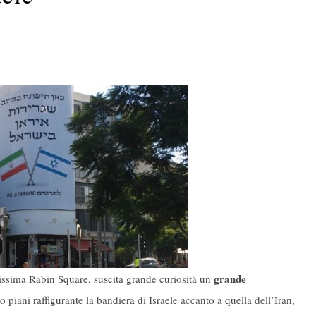
grande
issima Rabin Square, suscita grande curiosità un
 piani raffigurante la bandiera di Israele accanto a quella dell’Iran,