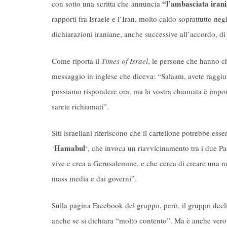
“l’ambasciata irani
con sotto una scritta che annuncia
rapporti fra Israele e l’Iran, molto caldo soprattutto neg
dichiarazioni iraniane, anche successive all’accordo, di 
Come riporta il
Times of Israel
, le persone che hanno c
messaggio in inglese che diceva: “Salaam, avete raggiu
possiamo rispondere ora, ma la vostra chiamata è import
sarete richiamati”.
Siti israeliani riferiscono che il cartellone potrebbe esser
Hamabul
‘
‘, che invoca un riavvicinamento tra i due Pa
vive e crea a Gerusalemme, e che cerca di creare una nu
mass media e dai governi”.
Sulla pagina Facebook del gruppo, però, il gruppo declin
anche se si dichiara “molto contento”. Ma è anche vero 