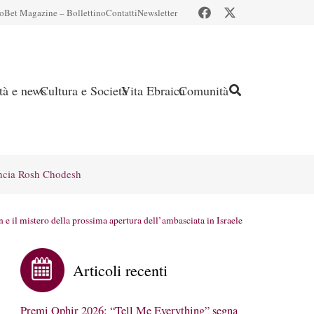
io
Bet Magazine – Bollettino
Contatti
Newsletter
ità e news
Cultura e Società
Vita Ebraica
Comunità
ncia Rosh Chodesh
n e il mistero della prossima apertura dell’ambasciata in Israele
Articoli recenti
Premi Ophir 2026: “Tell Me Everything” segna