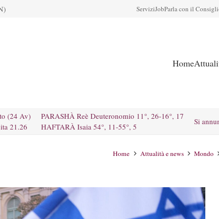
N)
Servizi
Job
Parla con il Consigl
Home
Attual
to (24 Av)
PARASHÀ Reè Deuteronomio 11°, 26-16°, 17
Si annu
ita 21.26
HAFTARÀ Isaia 54°, 11-55°, 5
Home
Attualità e news
Mondo