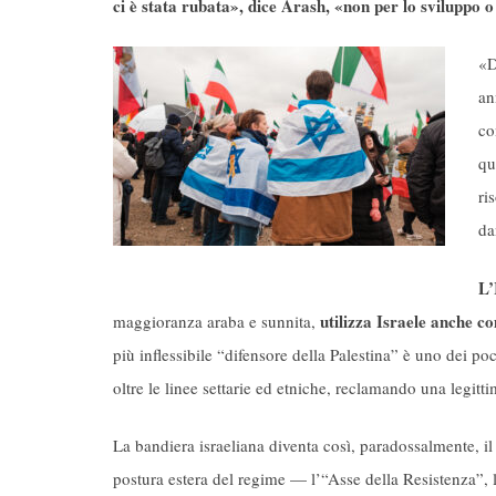
ci è stata rubata», dice Arash, «non per lo sviluppo o
«D
an
co
qu
ri
da
L’
utilizza Israele anche c
maggioranza araba e sunnita,
più inflessibile “difensore della Palestina” è uno dei p
oltre le linee settarie ed etniche, reclamando una legitt
La bandiera israeliana diventa così, paradossalmente, il ve
postura estera del regime — l’“Asse della Resistenza”, 