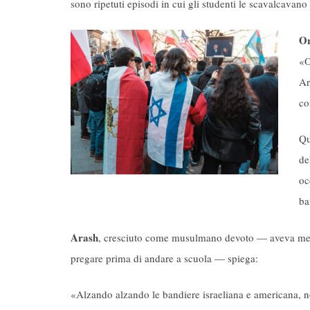
sono ripetuti episodi in cui gli studenti le scavalcavano
Or
«O
Ar
co
Qu
de
oc
ba
Arash
, cresciuto come musulmano devoto — aveva memo
pregare prima di andare a scuola — spiega:
«Alzando alzando le bandiere israeliana e americana,