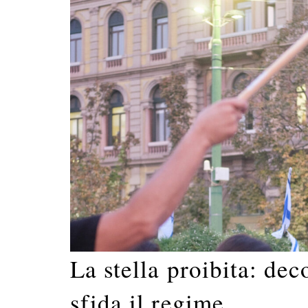
La stella proibita: dec
sfida il regime