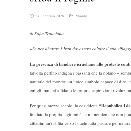
27 Febbraio 2026
Mondo
di Sofia Tranchina
«Se per liberare l’Iran dovessero colpire il mio villaggi
La presenza di bandiere israeliane alle proteste cont
talvolta perfino indigna i passanti che la notano – sembr
naturale del mondo: un unico simbolo capace di dire, insi
cui gli iraniani affidano le proprie aspirazioni rivoluzion
“Repubblica Isl
Per quasi mezzo secolo, la cosiddetta
fondato la propria legittimità su un nemico che non pote
cittadini un’ostilità verso Israele fatta passare per natura