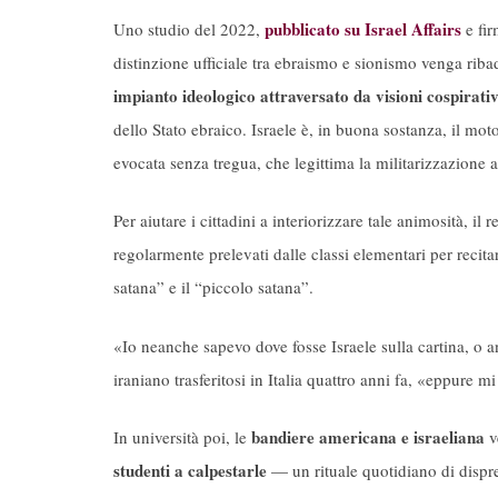
pubblicato su Israel Affairs
Uno studio del 2022,
e fir
distinzione ufficiale tra ebraismo e sionismo venga ribadi
impianto ideologico attraversato da visioni cospirativ
dello Stato ebraico. Israele è, in buona sostanza, il 
evocata senza tregua, che legittima la militarizzazione al
Per aiutare i cittadini a interiorizzare tale animosità, 
regolarmente prelevati dalle classi elementari per recit
satana” e il “piccolo satana”.
«Io neanche sapevo dove fosse Israele sulla cartina, o
iraniano trasferitosi in Italia quattro anni fa, «eppure 
bandiere americana e israeliana
In università poi, le
v
studenti a calpestarle
— un rituale quotidiano di dispre