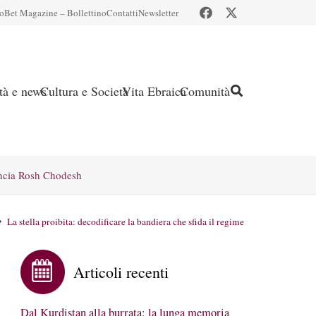
io
Bet Magazine – Bollettino
Contatti
Newsletter
ità e news
Cultura e Società
Vita Ebraica
Comunità
ncia Rosh Chodesh
La stella proibita: decodificare la bandiera che sfida il regime
Articoli recenti
Dal Kurdistan alla burrata: la lunga memoria