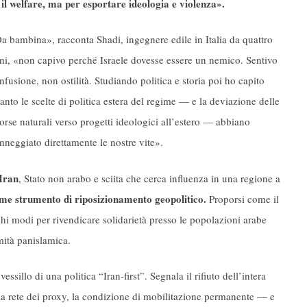
 il welfare, ma per esportare ideologia e violenza».
a bambina», racconta Shadi, ingegnere edile in Italia da quattro
ni, «non capivo perché Israele dovesse essere un nemico. Sentivo
nfusione, non ostilità. Studiando politica e storia poi ho capito
anto le scelte di politica estera del regime — e la deviazione delle
sorse naturali verso progetti ideologici all’estero — abbiano
nneggiato direttamente le nostre vite».
Iran
, Stato non arabo e sciita che cerca influenza in una regione a
ome strumento di riposizionamento geopolitico.
Proporsi come il
ochi modi per rivendicare solidarietà presso le popolazioni arabe
imità panislamica.
ssillo di una politica “Iran-first”. Segnala il rifiuto dell’intera
la rete dei proxy, la condizione di mobilitazione permanente — e