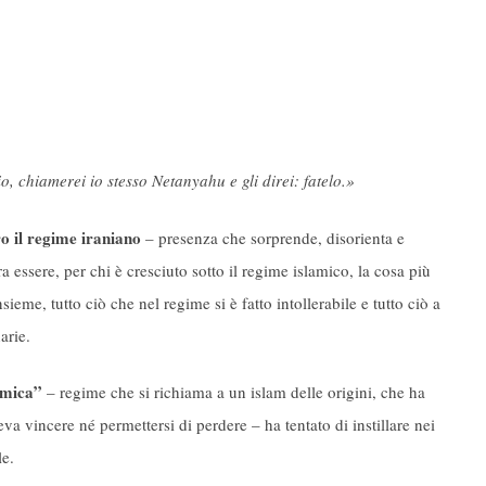
o, chiamerei io stesso Netanyahu e gli direi: fatelo.»
ro il regime iraniano
– presenza che sorprende, disorienta e
a essere, per chi è cresciuto sotto il regime islamico, la cosa più
eme, tutto ciò che nel regime si è fatto intollerabile e tutto ciò a
arie.
amica”
– regime che si richiama a un islam delle origini, che ha
va vincere né permettersi di perdere – ha tentato di instillare nei
le.