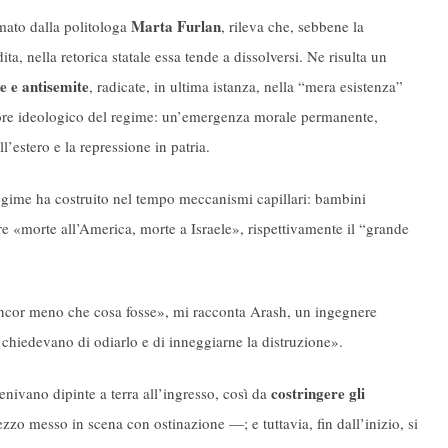
Marta Furlan
mato dalla politologa
, rileva che, sebbene la
ta, nella retorica statale essa tende a dissolversi. Ne risulta un
e e antisemite
, radicate, in ultima istanza, nella “mera esistenza”
motore ideologico del regime: un’emergenza morale permanente,
l’estero e la repressione in patria.
il regime ha costruito nel tempo meccanismi capillari: bambini
are «morte all’America, morte a Israele», rispettivamente il “grande
 ancor meno che cosa fosse», mi racconta Arash, un ingegnere
mi chiedevano di odiarlo e di inneggiarne la distruzione».
costringere gli
enivano dipinte a terra all’ingresso, così da
zzo messo in scena con ostinazione —; e tuttavia, fin dall’inizio, si