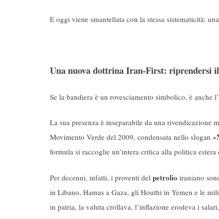
E oggi viene smantellata con la stessa sistematicità: una
Una nuova dottrina Iran-First: riprendersi i
Se la bandiera è un rovesciamento simbolico, è anche l’
La sua presenza è inseparabile da una rivendicazione mo
«N
Movimento Verde del 2009, condensata nello slogan
formula si raccoglie un’intera critica alla politica estera
petrolio
Per decenni, infatti, i proventi del
iraniano sono
in Libano, Hamas a Gaza, gli Houthi in Yemen e le milizi
in patria, la valuta crollava, l’inflazione erodeva i salari