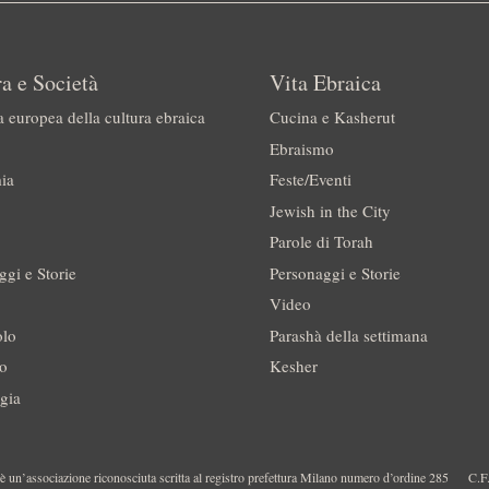
a e Società
Vita Ebraica
a europea della cultura ebraica
Cucina e Kasherut
Ebraismo
ia
Feste/Eventi
Jewish in the City
Parole di Torah
ggi e Storie
Personaggi e Storie
Video
olo
Parashà della settimana
no
Kesher
gia
 un’associazione riconosciuta scritta al registro prefettura Milano numero d’ordine 285
C.F