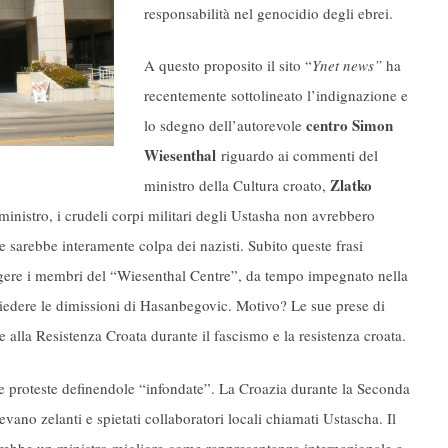
responsabilità nel genocidio degli ebrei.
A questo proposito il sito “
Ynet news”
ha
recentemente sottolineato l’indignazione e
centro Simon
lo sdegno dell’autorevole
Wiesenthal
riguardo ai commenti del
Zlatko
ministro della Cultura croato,
inistro, i crudeli corpi militari degli Ustasha non avrebbero
e sarebbe interamente colpa dei nazisti. Subito queste frasi
ngere i membri del “Wiesenthal Centre”, da tempo impegnato nella
chiedere le dimissioni di Hasanbegovic. Motivo? Le sue prese di
 alla Resistenza Croata durante il fascismo e la resistenza croata.
lle proteste definendole “infondate”. La Croazia durante la Seconda
ano zelanti e spietati collaboratori locali chiamati Ustascha. Il
ebbe un ministro migliore come rappresentanza internazionale e