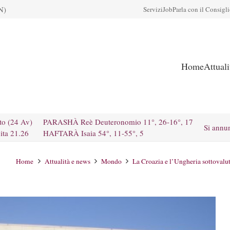
N)
Servizi
Job
Parla con il Consigl
Home
Attual
to (24 Av)
PARASHÀ Reè Deuteronomio 11°, 26-16°, 17
Si annu
ita 21.26
HAFTARÀ Isaia 54°, 11-55°, 5
Home
Attualità e news
Mondo
La Croazia e l’Ungheria sottoval