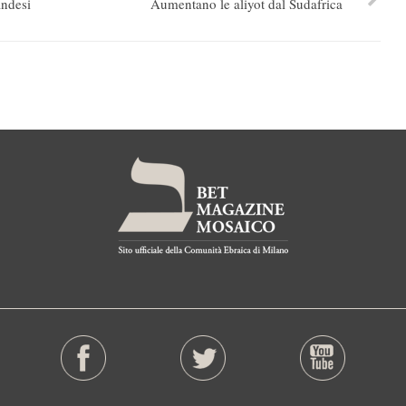
andesi
Aumentano le aliyot dal Sudafrica