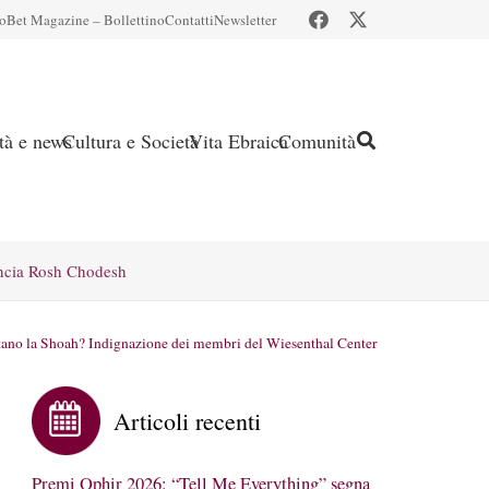
io
Bet Magazine – Bollettino
Contatti
Newsletter
ità e news
Cultura e Società
Vita Ebraica
Comunità
ncia Rosh Chodesh
utano la Shoah? Indignazione dei membri del Wiesenthal Center
Articoli recenti
Premi Ophir 2026: “Tell Me Everything” segna