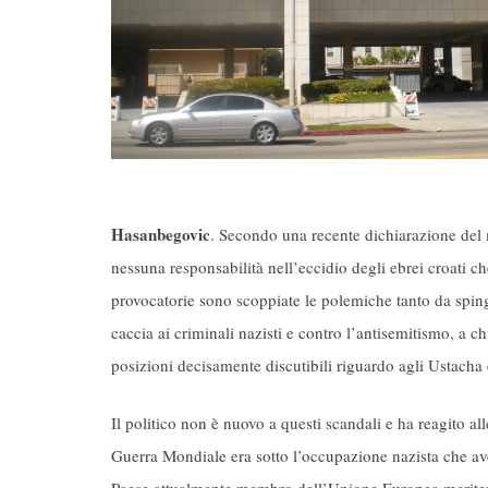
Hasanbegovic
. Secondo una recente dichiarazione del m
nessuna responsabilità nell’eccidio degli ebrei croati ch
provocatorie sono scoppiate le polemiche tanto da spi
caccia ai criminali nazisti e contro l’antisemitismo, a 
posizioni decisamente discutibili riguardo agli Ustacha e
Il politico non è nuovo a questi scandali e ha reagito a
Guerra Mondiale era sotto l’occupazione nazista che avev
Paese attualmente membro dell’Unione Europea meriter