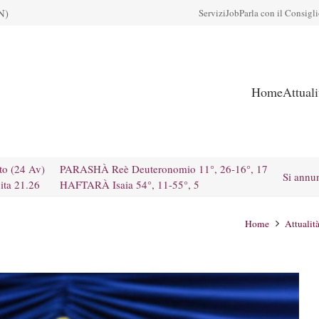
N)
Servizi
Job
Parla con il Consigl
Home
Attual
to (24 Av)
PARASHÀ Reè Deuteronomio 11°, 26-16°, 17
Si annu
ita 21.26
HAFTARÀ Isaia 54°, 11-55°, 5
Home
Attualit