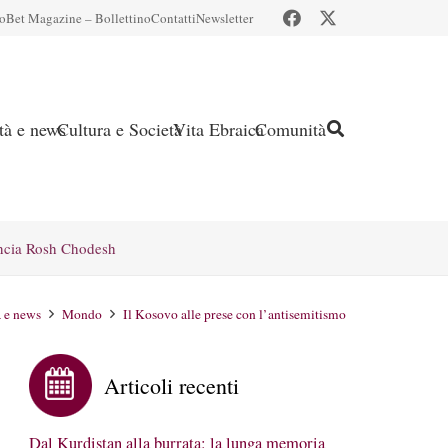
io
Bet Magazine – Bollettino
Contatti
Newsletter
ità e news
Cultura e Società
Vita Ebraica
Comunità
ncia Rosh Chodesh
à e news
Mondo
Il Kosovo alle prese con l’antisemitismo
Articoli recenti
Dal Kurdistan alla burrata: la lunga memoria