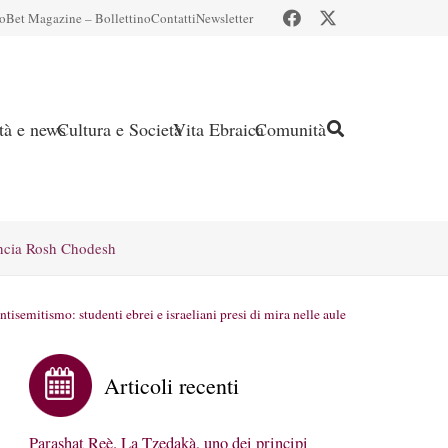
io
Bet Magazine – Bollettino
Contatti
Newsletter
ità e news
Cultura e Società
Vita Ebraica
Comunità
ncia Rosh Chodesh
ntisemitismo: studenti ebrei e israeliani presi di mira nelle aule
Articoli recenti
Parashat Reè. La Tzedakà, uno dei principi