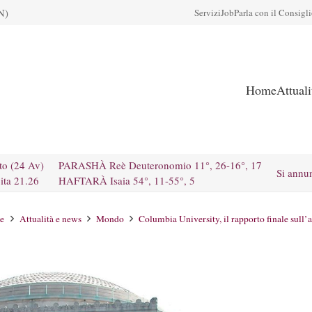
N)
Servizi
Job
Parla con il Consigl
Home
Attual
to (24 Av)
PARASHÀ Reè Deuteronomio 11°, 26-16°, 17
Si annu
ita 21.26
HAFTARÀ Isaia 54°, 11-55°, 5
e
Attualità e news
Mondo
Columbia University, il rapporto finale sull’a