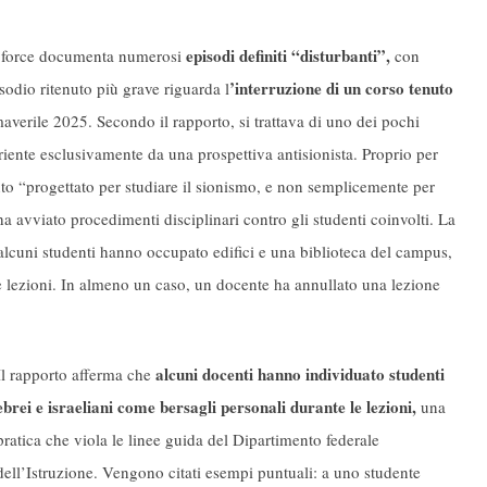
episodi definiti “disturbanti”,
task force documenta numerosi
con
’interruzione di un corso tenuto
sodio ritenuto più grave riguarda l
maverile 2025. Secondo il rapporto, si trattava di uno dei pochi
riente esclusivamente da una prospettiva antisionista. Proprio per
anto “progettato per studiare il sionismo, e non semplicemente per
 avviato procedimenti disciplinari contro gli studenti coinvolti. La
 alcuni studenti hanno occupato edifici e una biblioteca del campus,
e lezioni. In almeno un caso, un docente ha annullato una lezione
alcuni docenti hanno individuato studenti
Il rapporto afferma che
ebrei e israeliani come bersagli personali durante le lezioni,
una
pratica che viola le linee guida del Dipartimento federale
dell’Istruzione. Vengono citati esempi puntuali: a uno studente