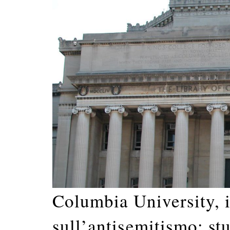
Columbia University, i
sull’antisemitismo: stu