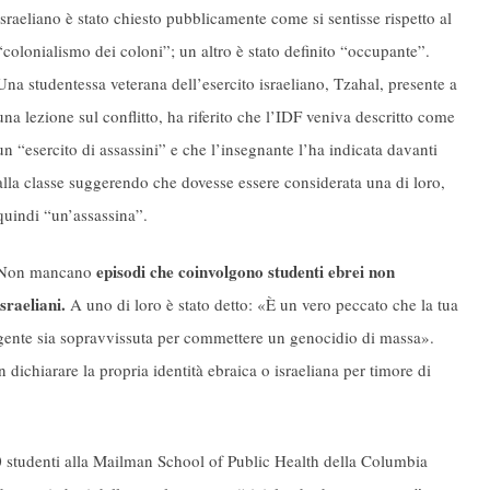
israeliano è stato chiesto pubblicamente come si sentisse rispetto al
“colonialismo dei coloni”; un altro è stato definito “occupante”.
Una studentessa veterana dell’esercito israeliano, Tzahal, presente a
una lezione sul conflitto, ha riferito che l’IDF veniva descritto come
un “esercito di assassini” e che l’insegnante l’ha indicata davanti
alla classe suggerendo che dovesse essere considerata una di loro,
quindi “un’assassina”.
episodi che coinvolgono studenti ebrei non
Non mancano
israeliani.
A uno di loro è stato detto: «È un vero peccato che la tua
gente sia sopravvissuta per commettere un genocidio di massa».
 dichiarare la propria identità ebraica o israeliana per timore di
00 studenti alla Mailman School of Public Health della Columbia