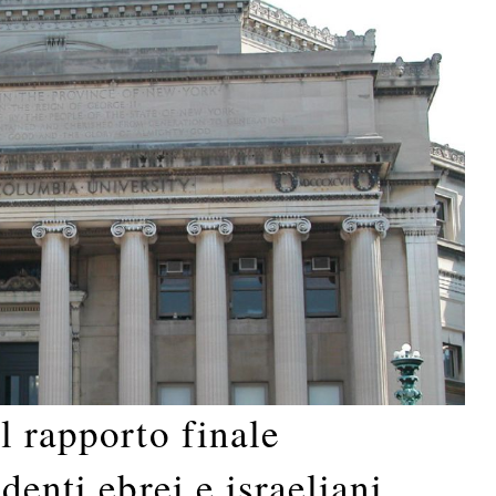
l rapporto finale
denti ebrei e israeliani