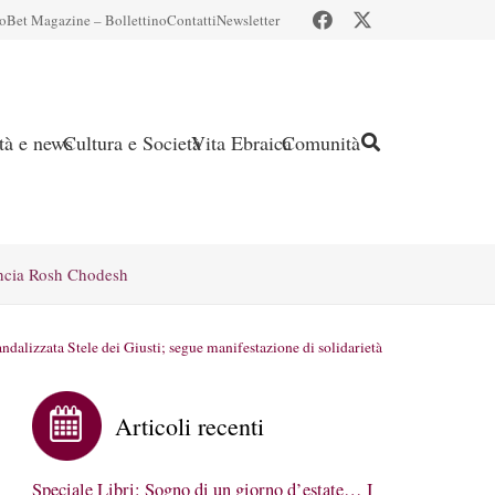
io
Bet Magazine – Bollettino
Contatti
Newsletter
ità e news
Cultura e Società
Vita Ebraica
Comunità
ncia Rosh Chodesh
ndalizzata Stele dei Giusti; segue manifestazione di solidarietà
Articoli recenti
Speciale Libri: Sogno di un giorno d’estate… I