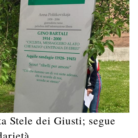
a Stele dei Giusti; segue
darietà