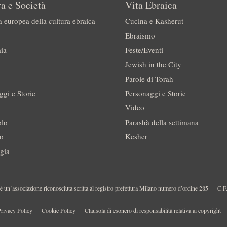
a e Società
Vita Ebraica
a europea della cultura ebraica
Cucina e Kasherut
Ebraismo
ia
Feste/Eventi
Jewish in the City
Parole di Torah
ggi e Storie
Personaggi e Storie
Video
olo
Parashà della settimana
no
Kesher
gia
 un’associazione riconosciuta scritta al registro prefettura Milano numero d’ordine 285
C.F
rivacy Policy
Cookie Policy
Clausola di esonero di responsabilità relativa ai copyright