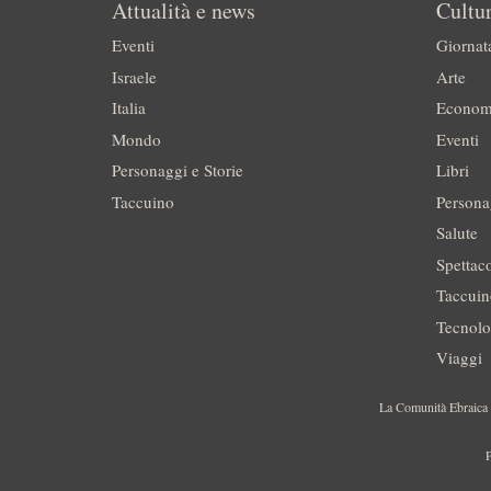
Attualità e news
Cultur
Eventi
Giornat
Israele
Arte
Italia
Econom
Mondo
Eventi
Personaggi e Storie
Libri
Taccuino
Persona
Salute
Spettac
Taccui
Tecnolo
Viaggi
La Comunità Ebraica è
P