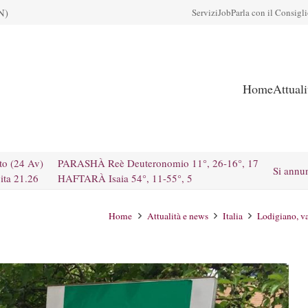
N)
Servizi
Job
Parla con il Consigl
Home
Attual
to (24 Av)
PARASHÀ Reè Deuteronomio 11°, 26-16°, 17
Si annu
ita 21.26
HAFTARÀ Isaia 54°, 11-55°, 5
Home
Attualità e news
Italia
Lodigiano, va