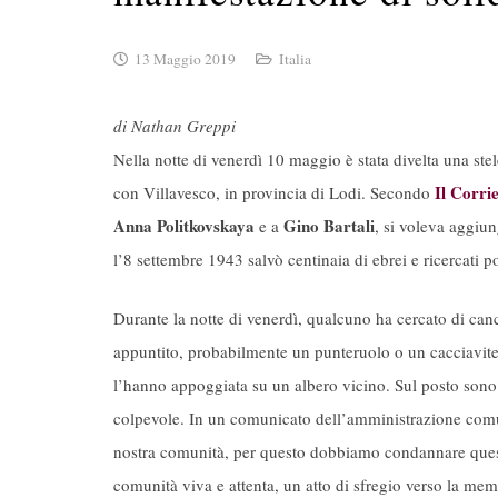
13 Maggio 2019
Italia
di Nathan Greppi
Nella notte di venerdì 10 maggio è stata divelta una stel
Il Corri
con Villavesco, in provincia di Lodi. Secondo
Anna Politkovskaya
Gino Bartali
e a
, si voleva aggiu
l’8 settembre 1943 salvò centinaia di ebrei e ricercati p
Durante la notte di venerdì, qualcuno ha cercato di cance
appuntito, probabilmente un punteruolo o un cacciavite; 
l’hanno appoggiata su un albero vicino. Sul posto sono i
colpevole. In un comunicato dell’amministrazione comuna
nostra comunità, per questo dobbiamo condannare quest’
comunità viva e attenta, un atto di sfregio verso la mem