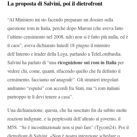
La proposta di Salvini, poi il dietrofront
“Al Ministero mi sto facendo preparare un dossier sulla
questione rom in Italia, perché dopo Maroni (che aveva fatto
l’ultimo censimento nel 2008, ndr) non si è fatto più nulla, ed è
il caos”, aveva dichiarato lunedì 18 giugno il ministro
dell’Interno e leader della Lega, parlando a TeleLombardia.
ricognizione sui rom in Italia
Salvini ha parlato di “una
per
vedere chi, come, quanti, rifacendo quello che fu definito il
censimento, facciamo un’anagrafe”. Gli stranieri irregolari
andranno “espulsi” con accordi fra Stati, ma “i rom italiani
purtroppo te li devi tenere a casa”.
Una dichiarazione, questa, che ha suscitato fin da subito molte
reazioni indignate, e la perplessità dell’alleato al governo, il
M5S. “Se è incostituzionale non si può fare” (Tgcom24). Poi il
dietrofront di Salvini: «Non è nostra intenzione schedare o