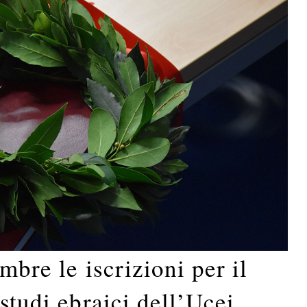
mbre le iscrizioni per il
studi ebraici dell’Ucei