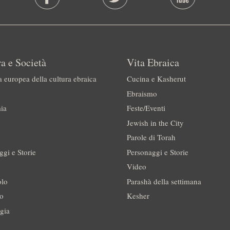
a e Società
Vita Ebraica
a europea della cultura ebraica
Cucina e Kasherut
Ebraismo
ia
Feste/Eventi
Jewish in the City
Parole di Torah
ggi e Storie
Personaggi e Storie
Video
olo
Parashà della settimana
no
Kesher
gia