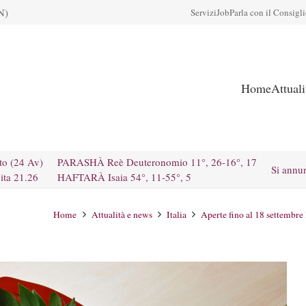
N)
Servizi
Job
Parla con il Consigl
Home
Attual
to (24 Av)
PARASHÀ Reè Deuteronomio 11°, 26-16°, 17
Si annu
ita 21.26
HAFTARÀ Isaia 54°, 11-55°, 5
Home
Attualità e news
Italia
Aperte fino al 18 settembre l