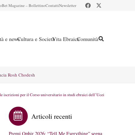
io
Bet Magazine – Bollettino
Contatti
Newsletter
ità e news
Cultura e Società
Vita Ebraica
Comunità
ncia Rosh Chodesh
e iscrizioni per il Corso universitario in studi ebraici dell’Ucei
Articoli recenti
Premi Ophir 2026: “Tell Me Everything” segna