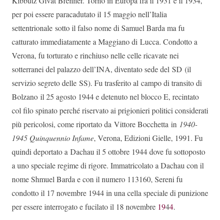
Kibbutz Givat Brenner. Tornò in Europa fra il 1931 e il 1934,
per poi essere paracadutato il 15 maggio
nell’
Italia
settentrionale
sotto il falso nome di Samuel Barda ma fu
catturato immediatamente a Maggiano di
Lucca
. Condotto a
Verona, fu torturato e rinchiuso nelle celle ricavate nei
sotterranei del palazzo dell’
INA
, diventato sede del
SD
(il
servizio segreto delle
SS
). Fu trasferito al
campo di transito di
Bolzano
il 25 agosto 1944 e detenuto nel blocco E, recintato
col filo spinato perché riservato ai prigionieri politici considerati
più pericolosi, come riportato da
Vittore Bocchetta
in
1940-
1945 Quinquennio Infame
, Verona, Edizioni Gielle, 1991. Fu
quindi deportato a
Dachau
il 5 ottobre 1944 dove fu sottoposto
a uno speciale regime di rigore.
Immatricolato a Dachau con il
nome Shmuel Barda e con il numero 113160, Sereni fu
condotto il 17 novembre 1944 in una cella speciale di punizione
per essere interrogato e fucilato il 18 novembre
19
4
4
.