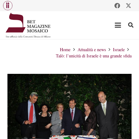
Home
Attualità e news
Israele
Talò: l’unicità di Israele è una grande sfida