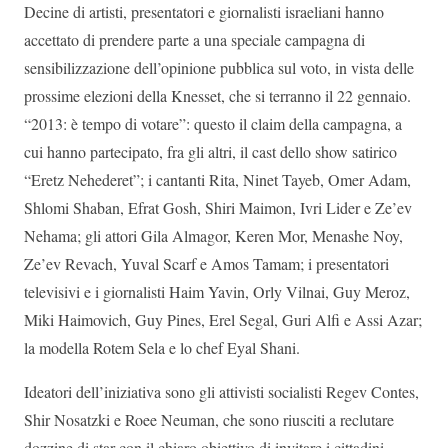
Decine di artisti, presentatori e giornalisti israeliani hanno
accettato di prendere parte a una speciale campagna di
sensibilizzazione dell’opinione pubblica sul voto, in vista delle
prossime elezioni della Knesset, che si terranno il 22 gennaio.
“2013: è tempo di votare”: questo il claim della campagna, a
cui hanno partecipato, fra gli altri, il cast dello show satirico
“Eretz Nehederet”; i cantanti Rita, Ninet Tayeb, Omer Adam,
Shlomi Shaban, Efrat Gosh, Shiri Maimon, Ivri Lider e Ze’ev
Nehama; gli attori Gila Almagor, Keren Mor, Menashe Noy,
Ze’ev Revach, Yuval Scarf e Amos Tamam; i presentatori
televisivi e i giornalisti Haim Yavin, Orly Vilnai, Guy Meroz,
Miki Haimovich, Guy Pines, Erel Segal, Guri Alfi e Assi Azar;
la modella Rotem Sela e lo chef Eyal Shani.
Ideatori dell’iniziativa sono gli attivisti socialisti Regev Contes,
Shir Nosatzki e Roee Neuman, che sono riusciti a reclutare
dozzine di star con il chiaro obiettivo di invitare i cittadini