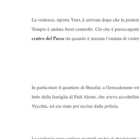
La violenza, riporta Ynet, è arrivata dopo che la protest
Tempio è andata fuori controllo. Ciò che è preoccupante
centro del Paese
da quando è iniziata l’ondata di viol
In particolare il quartiere di Shuafat, a Gerusalemme est
lutto della famiglia di Fadi Aloun, che aveva accoltell
Vecchia, ed era stato poi ucciso dalla polizia.
Le violenze sono esplose martedì anche al checkpoint d