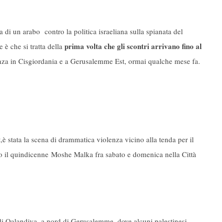
a di un arabo contro la politica israeliana sulla spianata del
prima volta che gli scontri arrivano fino al
 è che si tratta della
enza in Cisgiordania e a Gerusalemme Est, ormai qualche mese fa.
,è stata la scena di drammatica violenza vicino alla tenda per il
ato il quindicenne Moshe Malka fra sabato e domenica nella Città
i Qalandiya, a nord di Gerusalemme, dove alcuni palestinesi