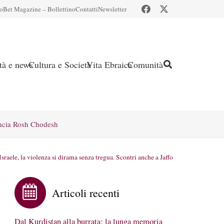
io
Bet Magazine – Bollettino
Contatti
Newsletter
ità e news
Cultura e Società
Vita Ebraica
Comunità
ncia Rosh Chodesh
Israele, la violenza si dirama senza tregua. Scontri anche a Jaffo
Articoli recenti
Dal Kurdistan alla burrata: la lunga memoria