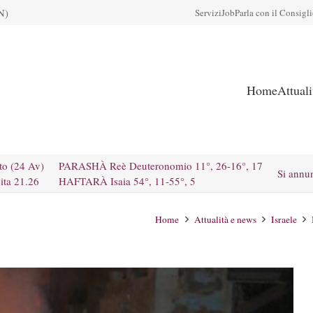
N)
Servizi
Job
Parla con il Consigl
Home
Attual
to (24 Av)
PARASHÀ Reè Deuteronomio 11°, 26-16°, 17
Si annu
ita 21.26
HAFTARÀ Isaia 54°, 11-55°, 5
Home
Attualità e news
Israele