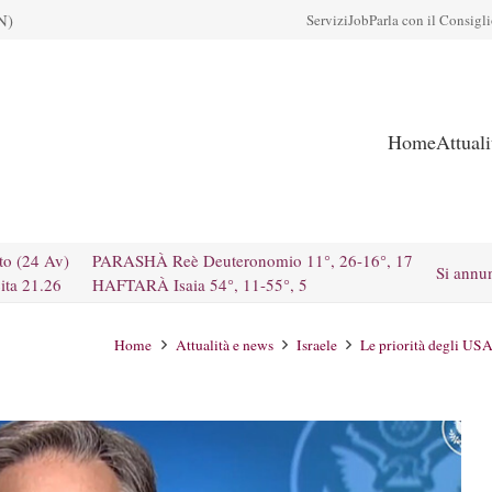
N)
Servizi
Job
Parla con il Consigl
Home
Attual
to (24 Av)
PARASHÀ Reè Deuteronomio 11°, 26-16°, 17
Si annu
ita 21.26
HAFTARÀ Isaia 54°, 11-55°, 5
Home
Attualità e news
Israele
Le priorità degli USA.