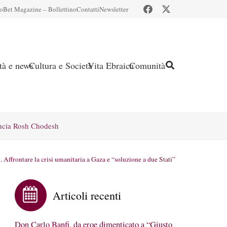
io
Bet Magazine – Bollettino
Contatti
Newsletter
ità e news
Cultura e Società
Vita Ebraica
Comunità
ncia Rosh Chodesh
 Affrontare la crisi umanitaria a Gaza e “soluzione a due Stati”
Articoli recenti
Don Carlo Banfi, da eroe dimenticato a “Giusto