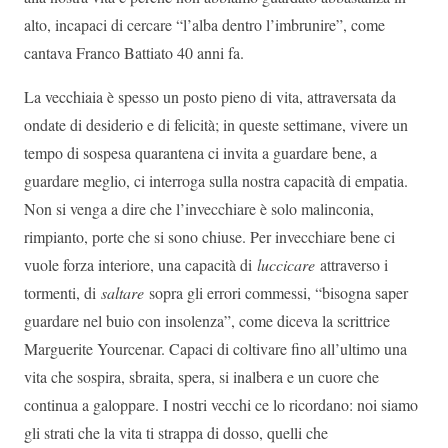
alto, incapaci di cercare “l’alba dentro l’imbrunire”, come
cantava Franco Battiato 40 anni fa.
La vecchiaia è spesso un posto pieno di vita, attraversata da
ondate di desiderio e di felicità; in queste settimane, vivere un
tempo di sospesa quarantena ci invita a guardare bene, a
guardare meglio, ci interroga sulla nostra capacità di empatia.
Non si venga a dire che l’invecchiare è solo malinconia,
rimpianto, porte che si sono chiuse. Per invecchiare bene ci
vuole forza interiore, una capacità di
luccicare
attraverso i
tormenti, di
saltare
sopra gli errori commessi, “bisogna saper
guardare nel buio con insolenza”, come diceva la scrittrice
Marguerite Yourcenar. Capaci di coltivare fino all’ultimo una
vita che sospira, sbraita, spera, si inalbera e un cuore che
continua a galoppare. I nostri vecchi ce lo ricordano: noi siamo
gli strati che la vita ti strappa di dosso, quelli che